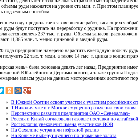
о этого, девять лет назад началась отработка месторождения Ю
 объемы руды находятся на уровне ста млн. т. При этом планиру
чь подземным способом.
ешнем году предполагается завершение работ, касающихся обр
ы руды будут поступать на переработку с рудника. На протяжен
олагается извлечь 237 тыс. т. руды. Объемы запасов, расположе
ают 11,385 млн. т. медно-цинковой и медной руды.
20 года предприятие намерено нарастить ежегодную добычу руды 
я получить 22 тыс. т. меди, а также 14 тыс. т. цинка в концентрат
ирская медь» была основана девять лет назад. Предприятие имее
рождений Юбилейного и Дергамышского, а также группы Подоль
уммарные запасы руды на данных месторождениях достигают поря
В Южной Осетии освоят участки с участием российских с
Т.Николич уже в г Москве смущенно разъяснил свои слова
Перспективы развития предприятия ОАО «Севералмаз»
Россия и Китай согласовали газовые поставки по алтайской
Росгеология увековечит имена участников ВОВ
На Сахалине устранили нефтяной разлив
На Колыме выберут лучшего по промывке золота