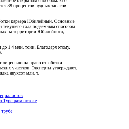
билейное открытым способом. Его
ется 88 процентов рудных запасов
аботки карьера Юбилейный. Основные
ии текущего года подземным способом
нных на территории Юбилейного,
до 1,4 млн. тонн. Благодаря этому,
е.
т лицензию на право отработки
ских участков. Эксперты утверждают,
дка двухсот млн. т.
пециалистов
 о Турецком потоке
 трубе