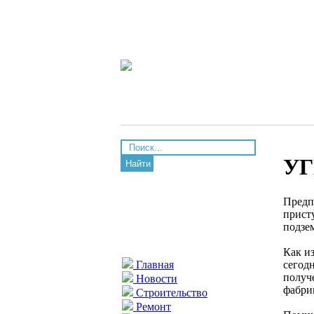
УГ
Найти
Предп
прист
подзе
Как из
сегод
Главная
получ
Новости
фабри
Строительство
Ремонт