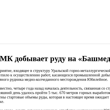
МК добывает руду на «Башме
риятие, входящее в структуру Уральской горно-металлургическо
упило к осуществлению работ, касающихся промышленной добы
много рудника медно-колчеданного месторождения Юбилейное.
вестно, четыре года назад началась деятельность, связанная со 
няшний день удалось пройти 5 тыс. 670 метров горных выработо
ены стартовые объемы руды, которая в настоящее время ожидает
ке.