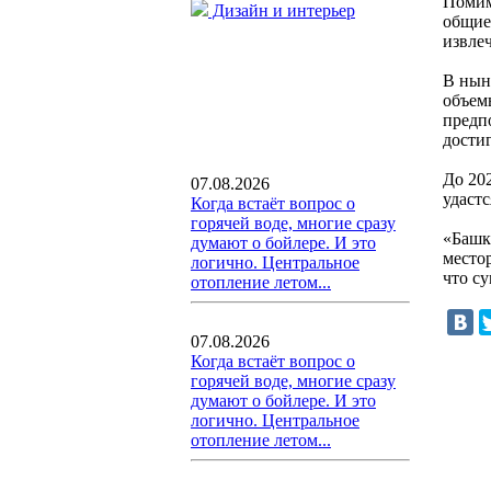
Помим
Дизайн и интерьер
общие
извле
В нын
объем
предп
достиг
До 20
07.08.2026
удастс
Когда встаёт вопрос о
горячей воде, многие сразу
«Башк
думают о бойлере. И это
место
логично. Центральное
что с
отопление летом...
07.08.2026
Когда встаёт вопрос о
горячей воде, многие сразу
думают о бойлере. И это
логично. Центральное
отопление летом...