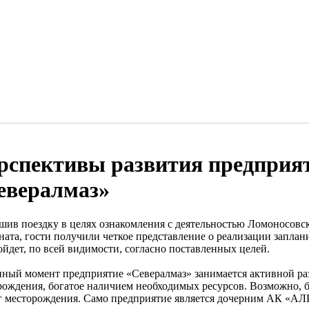
рспективы развития предпри
евералмаз»
шив поездку в целях ознакомления с деятельностью Ломоносовск
ната, гости получили четкое представление о реализации заплан
ойдет, по всей видимости, согласно поставленных целей.
нный момент предприятие «Севералмаз» занимается активной ра
рождения, богатое наличием необходимых ресурсов. Возможно, 
г месторождения. Само предприятие является дочерним АК «А