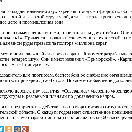
ов.
нат обладает наличием двух карьеров и модулей фабрик по обог
ка с вахтой и развитой структурой, а так – же электрическую д
ное депо и промышленная зона.
а, проводимая специалистами, происходит на двух трубках. Они
инского-1». Применены новинки современных технологий, а по 
а алмазной руды превысила полтора миллиона карат.
 место немаловажный факт, что на данный момент разрабатываю
естве четырех штук. Они имеют названия «Приморской», «Карпи
осова» и «Пионерская».
едварительным прогнозам, бесперебойное снабжение организаци
водиться примерно до 2047 года. Возможно добавление дополнит
четкую перспективу развития, «Севералмаз» уверенно укрепляет
структуры и реальными планами по добавлению кадров.
ня на предприятии задействовано полторы тысячи сотрудников, 
гельской области. С каждым годом идет существенное повышени
ненный размер заработной платы составляет около 60 тысяч рубл