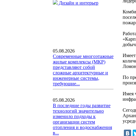
лидер
Дизайн и интерьер
Комби
посел
пожар
Работ
«Карп
добыч
05.08.2026
Имеет
Современные многоэтажные
колич
жилые комплексы (МКР)
Ломон
представляют собой
сложные архитектурные и
По пр
инженерные системы,
произ
требующие...
Имея 
инфра
05.08.2026
В последние годы развитие
Сегод
технологий значительно
Архан
изменило подходы к
усред
организации систем
отопления и водоснабжения
в...