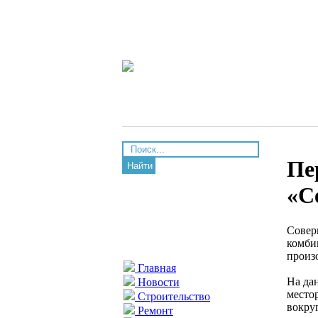
Пе
Найти
«С
Совер
комби
произ
Главная
На да
Новости
место
Строительство
вокру
Ремонт