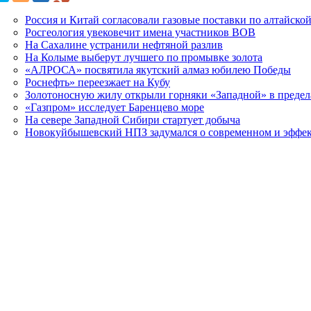
Россия и Китай согласовали газовые поставки по алтайской
Росгеология увековечит имена участников ВОВ
На Сахалине устранили нефтяной разлив
На Колыме выберут лучшего по промывке золота
«АЛРОСА» посвятила якутский алмаз юбилею Победы
Роснефть» переезжает на Кубу
Золотоносную жилу открыли горняки «Западной» в преде
«Газпром» исследует Баренцево море
На севере Западной Сибири стартует добыча
Новокуйбышевский НПЗ задумался о современном и эффек