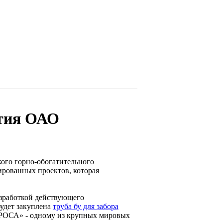
ятия ОАО
ого горно-обогатительного
ированных проектов, которая
зработкой действующего
будет закуплена
труба бу для забора
ЛРОСА» - одному из крупных мировых