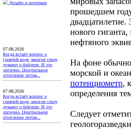
мировых запасов
Дизайн и интерьер
прошедшем году
двадцатилетие. 
нового гиганта,
нефтяного эквив
07.08.2026
Когда встаёт вопрос о
горячей воде, многие сразу
На фоне обычно
думают о бойлере. И это
логично. Центральное
морской и океа
отопление летом...
потенциометр
, 
определения те
07.08.2026
Когда встаёт вопрос о
горячей воде, многие сразу
думают о бойлере. И это
Следует отметит
логично. Центральное
отопление летом...
геологоразведк