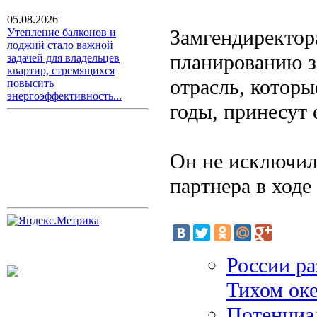
05.08.2026
Замгендиректор
Утепление балконов и
лоджий стало важной
планированию з
задачей для владельцев
квартир, стремящихся
отрасль, которы
повысить
энергоэффективность...
годы, принесут 
Он не исключил
партнера в ходе
России ра
Тихом ок
Потенциал