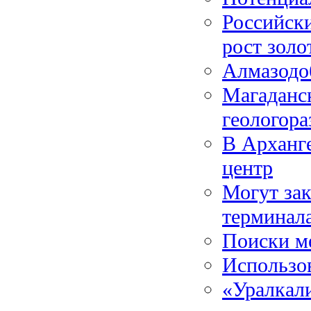
Российск
рост зол
Алмазодо
Магаданс
геологора
В Арханг
центр
Могут зак
терминал
Поиски м
Использо
«Уралкали