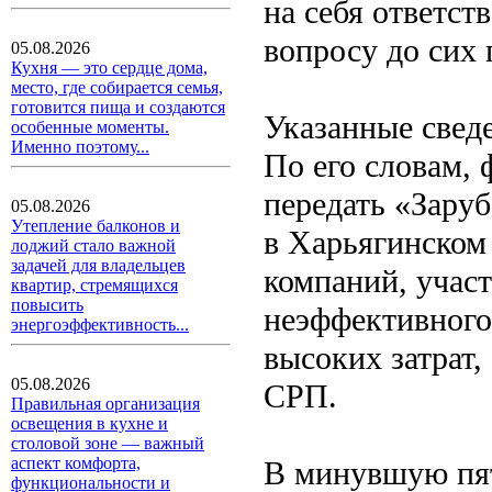
на себя ответст
вопросу до сих 
05.08.2026
Кухня — это сердце дома,
место, где собирается семья,
готовится пища и создаются
Указанные свед
особенные моменты.
Именно поэтому...
По его словам,
передать «Зару
05.08.2026
Утепление балконов и
в Харьягинском
лоджий стало важной
задачей для владельцев
компаний, учас
квартир, стремящихся
повысить
неэффективного
энергоэффективность...
высоких затрат
05.08.2026
СРП.
Правильная организация
освещения в кухне и
столовой зоне — важный
аспект комфорта,
В минувшую пят
функциональности и