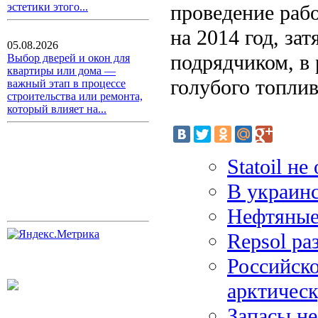
проведение раб
эстетики этого...
на 2014 год, за
05.08.2026
подрядчиком, в 
Выбор дверей и окон для
квартиры или дома —
голубого топлив
важный этап в процессе
строительства или ремонта,
который влияет на...
Statoil н
В украин
Нефтяные
Repsol ра
Российск
арктическ
Запасы н