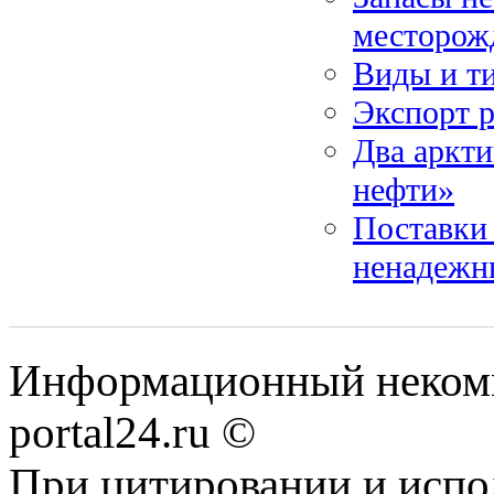
месторожд
Виды и ти
Экспорт р
Два аркти
нефти»
Поставки 
ненадеж
Информационный некомме
portal24.ru ©
При цитировании и испо