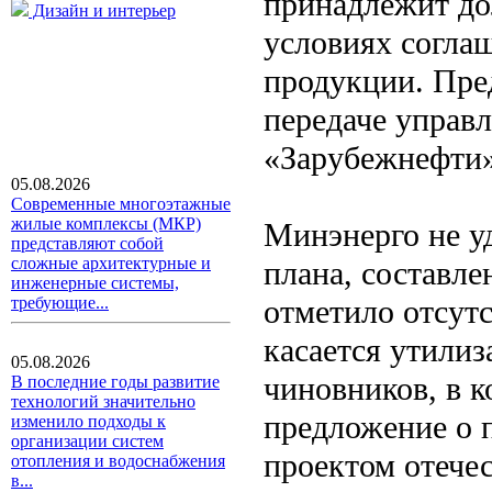
принадлежит дол
Дизайн и интерьер
условиях соглаш
продукции. Пре
передаче управ
«Зарубежнефти»
05.08.2026
Современные многоэтажные
жилые комплексы (МКР)
Минэнерго не у
представляют собой
сложные архитектурные и
плана, составл
инженерные системы,
отметило отсут
требующие...
касается утилиз
05.08.2026
чиновников, в 
В последние годы развитие
технологий значительно
предложение о 
изменило подходы к
организации систем
проектом отече
отопления и водоснабжения
в...