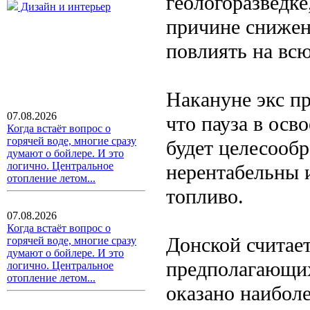
геологоразведк
Дизайн и интерьер
причине снижен
повлиять на всю
Накануне экс п
07.08.2026
что пауза в осв
Когда встаёт вопрос о
горячей воде, многие сразу
будет целесообр
думают о бойлере. И это
логично. Центральное
нерентабельны 
отопление летом...
топливо.
07.08.2026
Когда встаёт вопрос о
Донской считает
горячей воде, многие сразу
думают о бойлере. И это
предполагающих
логично. Центральное
отопление летом...
оказано наиболе