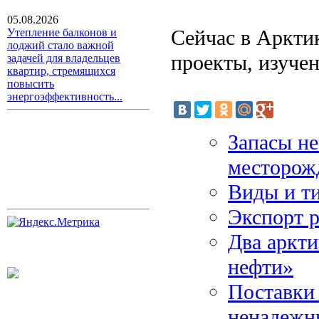
05.08.2026
Сейчас в Аркти
Утепление балконов и
лоджий стало важной
проекты, изучен
задачей для владельцев
квартир, стремящихся
повысить
энергоэффективность...
Запасы н
месторожд
Виды и ти
Экспорт р
Два аркти
нефти»
Поставки 
ненадеж