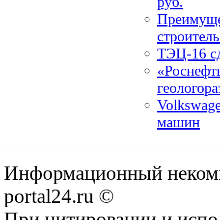
руб.
Преимуще
строитель
ТЭЦ-16 с
«Роснефть
геологора
Volkswage
машин
Информационный некомме
portal24.ru ©
При цитировании и испо