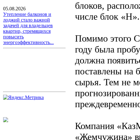
блоков, распол
05.08.2026
числе блок «Н».
Утепление балконов и
лоджий стало важной
задачей для владельцев
квартир, стремящихся
Помимо этого С
повысить
энергоэффективность...
году была пробу
должна появитьс
поставлены на 
сырья. Тем не м
прогнозированн
преждевременно
Компания «КазМ
«Жемчужина» вм