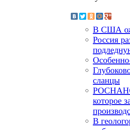
В США ож
Россия ра
подледну
Особенно
Глубоков
сланцы
РОСНАНО 
которое з
производс
В геолого