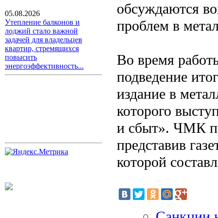
обсуждаются во
05.08.2026
проблем в мета
Утепление балконов и
лоджий стало важной
задачей для владельцев
квартир, стремящихся
Во время работ
повысить
энергоэффективность...
подведение ито
издание в метал
которого высту
и сбыт». ЧМК п
представив газе
которой составл
Санкции н