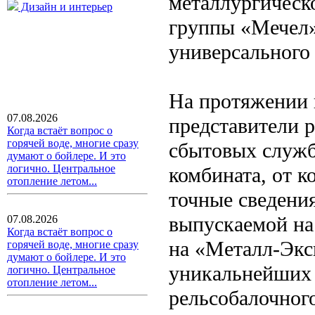
металлургическо
Дизайн и интерьер
группы «Мечел»
универсального 
На протяжении 
07.08.2026
представители р
Когда встаёт вопрос о
горячей воде, многие сразу
сбытовых служб
думают о бойлере. И это
логично. Центральное
комбината, от к
отопление летом...
точные сведени
выпускаемой на
07.08.2026
Когда встаёт вопрос о
на «Металл-Экс
горячей воде, многие сразу
думают о бойлере. И это
уникальнейших 
логично. Центральное
отопление летом...
рельсобалочног