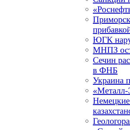
«Роснефт
Приморск
прибавко
ЮГК нару
МНПЗ ост
Сечин рас
в ФНБ
Украина п
«Металл-Э
Немецкие
казахста
Геологора