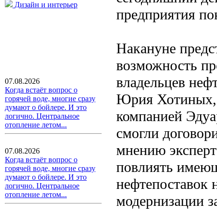
Дизайн и интерьер
предприятия по
Накануне предс
возможность пр
владельцев неф
07.08.2026
Когда встаёт вопрос о
Юрия Хотиных, 
горячей воде, многие сразу
думают о бойлере. И это
компанией Эдуар
логично. Центральное
отопление летом...
смогли договор
мнению эксперто
07.08.2026
Когда встаёт вопрос о
повлиять имеющ
горячей воде, многие сразу
думают о бойлере. И это
нефтепоставок 
логично. Центральное
отопление летом...
модернизации з