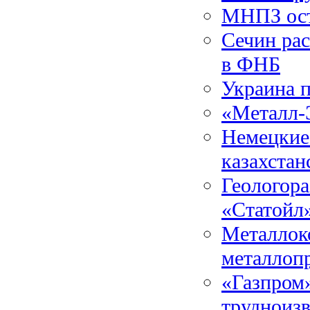
МНПЗ ост
Сечин рас
в ФНБ
Украина п
«Металл-Э
Немецкие
казахста
Геологора
«Статойл»
Металлок
металлоп
«Газпром»
трудноиз