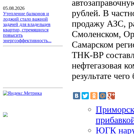
автозаправочну
05.08.2026
рублей. В частн
Утепление балконов и
лоджий стало важной
продажу АЗС, р
задачей для владельцев
квартир, стремящихся
Смоленском, Ор
повысить
энергоэффективность...
Самарском реги
ТНК-BP составля
нефтегазовая к
результате чего
Приморск
прибавко
ЮГК нару