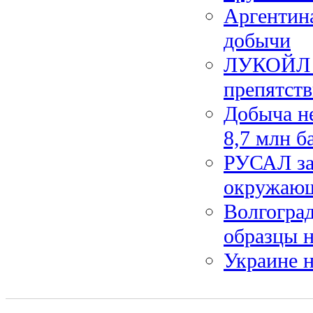
Аргентина
добычи
ЛУКОЙЛ с
препятст
Добыча н
8,7 млн б
РУСАЛ зап
окружающ
Волгогра
образцы н
Украине н