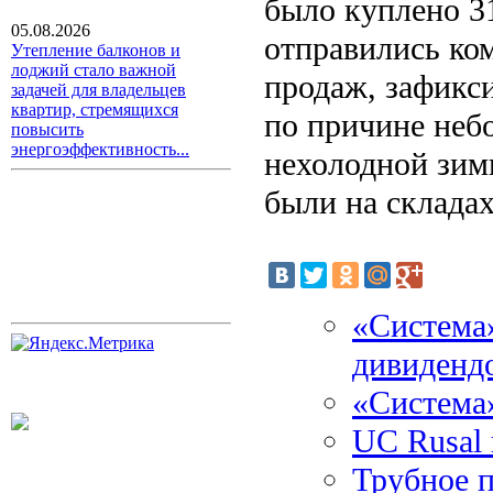
было куплено 31
05.08.2026
отправились ко
Утепление балконов и
лоджий стало важной
продаж, зафикс
задачей для владельцев
квартир, стремящихся
по причине небо
повысить
энергоэффективность...
нехолодной зимы
были на складах
«Система
дивиденд
«Система
UC Rusal
Трубное п