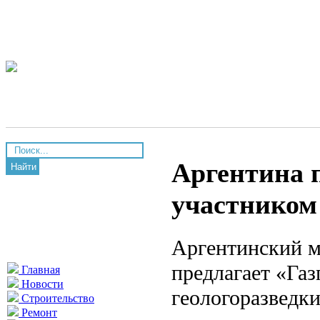
Аргентина 
Найти
участником
Аргентинский 
предлагает «Га
Главная
Новости
геологоразведк
Строительство
Ремонт