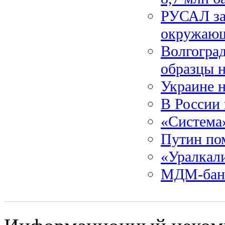
РУСАЛ зап
окружающ
Волгогра
образцы н
Украине н
В России
«Система»
Путин по
«Уралкали
МДМ-банк