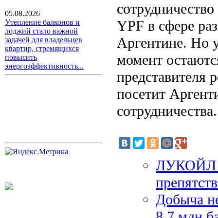
сотрудничество
05.08.2026
YPF в сфере раз
Утепление балконов и
лоджий стало важной
Аргентине. Но 
задачей для владельцев
квартир, стремящихся
момент остаютс
повысить
энергоэффективность...
представителя р
посетит Аргент
сотрудничества.
ЛУКОЙЛ с
препятст
Добыча н
8,7 млн б