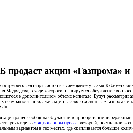
Б продаст акции «Газпрома» 
ать третьего сентября состоится совещание у главы Кабинета м
ия Медведева, в ходе которого планируется обсуждение вопрос
ющегося в дополнительном объеме капитала. Будут рассматриват
ых возможность продажи акций газового холдинга «Газпром» 
АЛ».
изация ранее сообщила об участии в приобретении перерабатыв
сти, речь идет о
стационарном прессе
, который, по мнению эксп
альным вариантом в тех местах, где скапливается большое колич