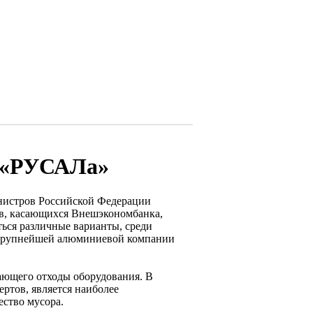
и «РУСАЛа»
инистров Российской Федерации
ов, касающихся Внешэкономбанка,
ься различные варианты, среди
и крупнейшей алюминиевой компании
ающего отходы оборудования. В
ертов, является наиболее
ество мусора.