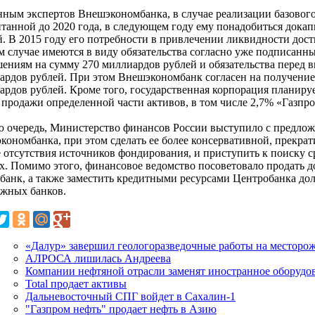
нным экспертов Внешэкономбанка, в случае реализации базового
итанной до 2020 года, в следующем году ему понадобиться докап
й. В 2015 году его потребности в привлечении ликвидности дос
м случае имеются в виду обязательства согласно уже подписан
шениям на сумму 270 миллиардов рублей и обязательства перед 
ардов рублей. При этом Внешэкономбанк согласен на получение 
ардов рублей. Кроме того, государственная корпорация планиру
е продажи определенной части активов, в том числе 2,7% «Газп
ю очередь, Министерство финансов России выступило с предлож
кономбанка, при этом сделать ее более консервативной, прекрати
е отсутствия источников фондирования, и приступить к поиску с
х. Помимо этого, финансовое ведомство посоветовало продать д
-банк, а также заместить кредитными ресурсами Центробанка д
ежных банков.
«Далур» завершил геологоразведочные работы на месторо
АЛРОСА лишилась Андреева
Компании нефтяной отрасли заменят иностранное оборудо
Total продает активы
Дальневосточный СПГ войдет в Сахалин-1
"Газпром нефть" продает нефть в Азию