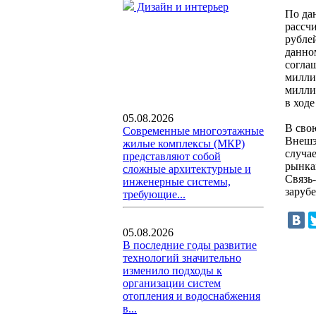
Дизайн и интерьер
По да
рассч
рубле
данно
согла
милли
милли
в ход
05.08.2026
В сво
Современные многоэтажные
Внешэ
жилые комплексы (МКР)
случа
представляют собой
рынка
сложные архитектурные и
Связь
инженерные системы,
заруб
требующие...
05.08.2026
В последние годы развитие
технологий значительно
изменило подходы к
организации систем
отопления и водоснабжения
в...