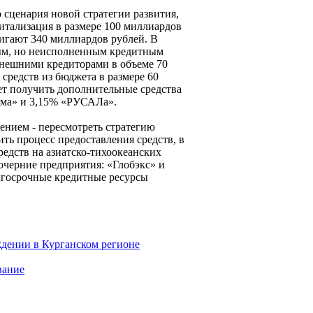
 сценария новой стратегии развития,
итализация в размере 100 миллиардов
тигают 340 миллиардов рублей. В
ным, но неисполненным кредитным
внешними кредиторами в объеме 70
средств из бюджета в размере 60
ет получить дополнительные средства
рома» и 3,15% «РУСАЛа».
ением - пересмотреть стратегию
ть процесс предоставления средств, в
редств на азиатско-тихоокеанских
очерние предприятия: «Глобэкс» и
олгосрочные кредитные ресурсы
ждении в Курганском регионе
вание