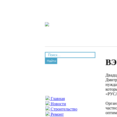
ВЭ
Найти
Двадц
Дмитр
нужда
котор
«РУС
Главная
Орган
Новости
частно
Строительство
оптим
Ремонт