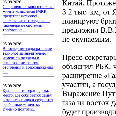
Китай. Протяжен
05.08.2026
Современные многоэтажные
3.2 тыс. км, от
жилые комплексы (МКР)
представляют собой
планируют брать
сложные архитектурные и
инженерные системы,
предложил В.В.
требующие...
не окупаемым.
05.08.2026
В последние годы развитие
технологий значительно
Пресс-секретар
изменило подходы к
организации систем
объяснил РБК, 
отопления и водоснабжения
в...
расширение «Газ
участии, а госу
05.08.2026
Кухня — это сердце дома,
Выражение Пути
место, где собирается семья,
готовится пища и создаются
газа на восток 
особенные моменты.
Именно поэтому...
будет производ