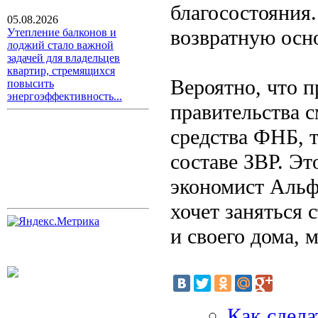
благосостояния
05.08.2026
возвратную осно
Утепление балконов и
лоджий стало важной
задачей для владельцев
квартир, стремящихся
Вероятно, что п
повысить
энергоэффективность...
правительства с
средства ФНБ, т
составе ЗВР. Э
экономист Альфа
хочет заняться 
и своего дома,
Как сдел