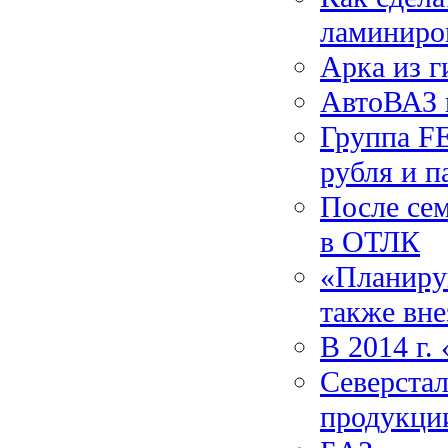
ламиниро
Арка из г
АвтоВАЗ 
Группа F
рубля и п
После се
в ОТЛК
«Планирую
также вн
В 2014 г.
Северстал
продукци