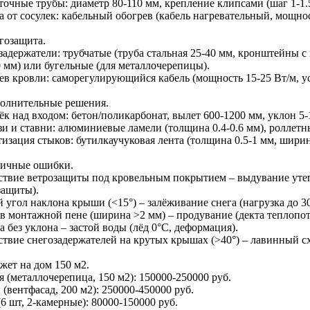
очные трубы: диаметр 80-110 мм, крепление клипсами (шаг 1-1.5
 от сосулек: кабельный обогрев (кабель нагревательный, мощност
гозащита.
адержатели: трубчатые (труба стальная 25-40 мм, кронштейны с 
0 мм) или бугельные (для металлочерепицы).
ев кровли: саморегулирующийся кабель (мощность 15-25 Вт/м, ус
полнительные решения.
к над входом: бетон/поликарбонат, вылет 600-1200 мм, уклон 5-
и и ставни: алюминиевые ламели (толщина 0.4-0.6 мм), роллетн
изация стыков: бутилкаучуковая лента (толщина 0.5-1 мм, ширин
пичные ошибки.
ствие ветрозащиты под кровельным покрытием – выдувание уте
защиты).
угол наклона крыши (<15°) – залёживание снега (нагрузка до 30
в монтажной пене (ширина >2 мм) – продувание (декта теплопот
 без уклона – застой воды (лёд 0°C, деформация).
ствие снегозадержателей на крутых крышах (>40°) – лавинный сх
жет на дом 150 м2.
 (металлочерепица, 150 м2): 150000-250000 руб.
(вентфасад, 200 м2): 250000-450000 руб.
6 шт, 2-камерные): 80000-150000 руб.