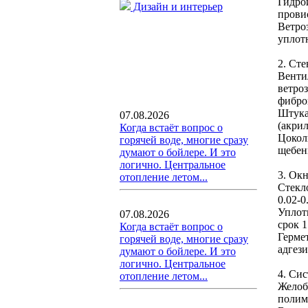
Гидро
Дизайн и интерьер
прови
Ветро
уплотн
2. Сте
Вентил
ветроз
фиброц
Штука
07.08.2026
(акрил
Когда встаёт вопрос о
Цоколь
горячей воде, многие сразу
щебень
думают о бойлере. И это
логично. Центральное
3. Окн
отопление летом...
Стекло
0.02-0
Уплот
07.08.2026
срок 1
Когда встаёт вопрос о
Герме
горячей воде, многие сразу
адгези
думают о бойлере. И это
логично. Центральное
4. Си
отопление летом...
Желоба
полим