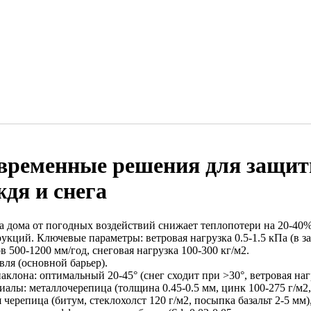
временные решения для защиты
ждя и снега
а дома от погодных воздействий снижает теплопотери на 20-40
укций. Ключевые параметры: ветровая нагрузка 0.5-1.5 кПа (в з
в 500-1200 мм/год, снеговая нагрузка 100-300 кг/м2.
вля (основной барьер).
аклона: оптимальный 20-45° (снег сходит при >30°, ветровая наг
иалы: металлочерепица (толщина 0.45-0.5 мм, цинк 100-275 г/м2
 черепица (битум, стеклохолст 120 г/м2, посыпка базальт 2-5 мм),