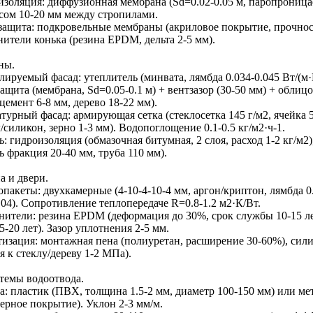
изоляция: диффузионная мембрана (Sd=0.02-0.05 м, паропроницаем
сом 10-20 мм между стропилами.
защита: подкровельные мембраны (акриловое покрытие, прочност
ители конька (резина EPDM, дельта 2-5 мм).
ны.
ируемый фасад: утеплитель (минвата, лямбда 0.034-0.045 Вт/(м·
ащита (мембрана, Sd=0.05-0.1 м) + вентзазор (30-50 мм) + облиц
емент 6-8 мм, дерево 18-22 мм).
турный фасад: армирующая сетка (стеклосетка 145 г/м2, ячейка 
/силикон, зерно 1-3 мм). Водопоглощение 0.1-0.5 кг/м2·ч-1.
: гидроизоляция (обмазочная битумная, 2 слоя, расход 1-2 кг/м2)
 фракция 20-40 мм, труба 110 мм).
а и двери.
пакеты: двухкамерные (4-10-4-10-4 мм, аргон/криптон, лямбда 0.0
.04). Сопротивление теплопередаче R=0.8-1.2 м2·К/Вт.
нители: резина EPDM (деформация до 30%, срок службы 10-15 ле
5-20 лет). Зазор уплотнения 2-5 мм.
тизация: монтажная пена (полиуретан, расширение 30-60%), сил
я к стеклу/дереву 1-2 МПа).
стемы водоотвода.
: пластик (ПВХ, толщина 1.5-2 мм, диаметр 100-150 мм) или мет
ерное покрытие). Уклон 2-3 мм/м.