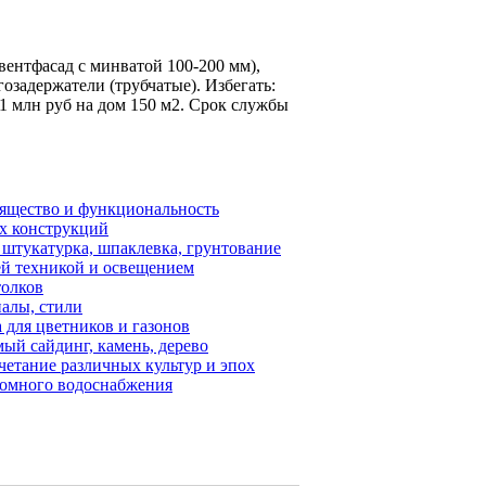
(вентфасад с минватой 100-200 мм),
егозадержатели (трубчатые). Избегать:
1 млн руб на дом 150 м2. Срок службы
зящество и функциональность
х конструкций
 штукатурка, шпаклевка, грунтование
й техникой и освещением
толков
иалы, стили
 для цветников и газонов
ый сайдинг, камень, дерево
четание различных культур и эпох
номного водоснабжения