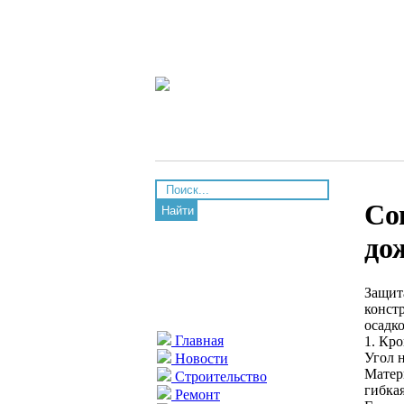
Со
Найти
до
Защит
констр
осадко
Главная
1. Кро
Угол н
Новости
Матер
Строительство
гибкая
Ремонт