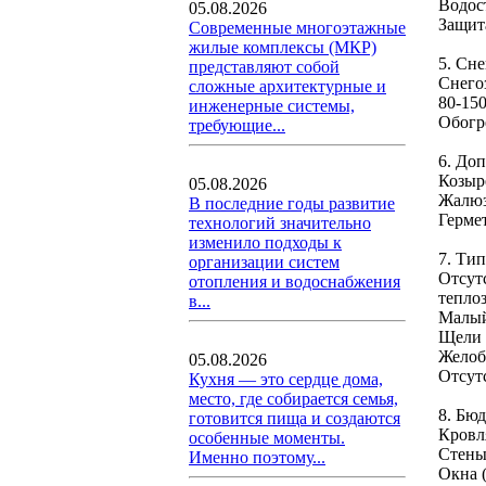
Водост
05.08.2026
Защита
Современные многоэтажные
жилые комплексы (МКР)
5. Сне
представляют собой
Снегоз
сложные архитектурные и
80-15
инженерные системы,
Обогр
требующие...
6. До
Козырё
05.08.2026
Жалюз
В последние годы развитие
Гермет
технологий значительно
изменило подходы к
7. Ти
организации систем
Отсут
отопления и водоснабжения
тепло
в...
Малый 
Щели 
Желоба
05.08.2026
Отсут
Кухня — это сердце дома,
место, где собирается семья,
8. Бюд
готовится пища и создаются
Кровля
особенные моменты.
Стены 
Именно поэтому...
Окна (