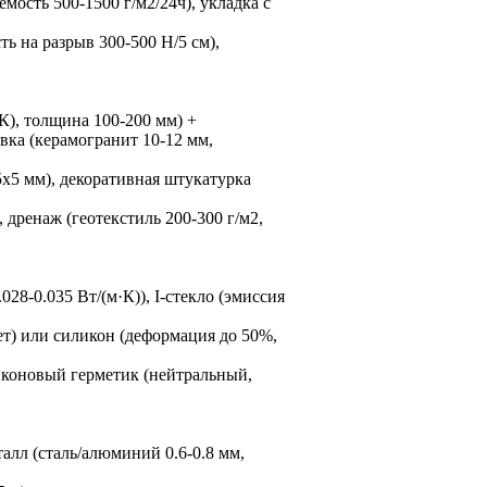
ость 500-1500 г/м2/24ч), укладка с
ь на разрыв 300-500 Н/5 см),
К), толщина 100-200 мм) +
овка (керамогранит 10-12 мм,
5x5 мм), декоративная штукатурка
, дренаж (геотекстиль 200-300 г/м2,
28-0.035 Вт/(м·К)), I-стекло (эмиссия
т) или силикон (деформация до 50%,
иконовый герметик (нейтральный,
алл (сталь/алюминий 0.6-0.8 мм,