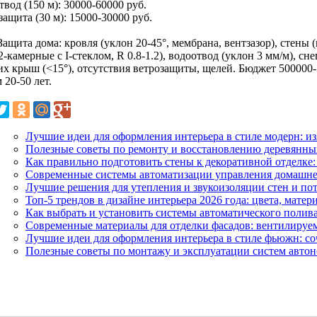
вод (150 м): 30000-60000 руб.
ащита (30 м): 15000-30000 руб.
Защита дома: кровля (уклон 20-45°, мембрана, вентзазор), стены 
2-камерные с I-стеклом, R 0.8-1.2), водоотвод (уклон 3 мм/м), сн
их крыш (<15°), отсутствия ветрозащиты, щелей. Бюджет 500000-
 20-50 лет.
Лучшие идеи для оформления интерьера в стиле модерн: и
Полезные советы по ремонту и восстановлению деревянны
Как правильно подготовить стены к декоративной отделке:
Современные системы автоматизации управления домашне
Лучшие решения для утепления и звукоизоляции стен и по
Топ-5 трендов в дизайне интерьера 2026 года: цвета, матер
Как выбрать и установить системы автоматического полива
Современные материалы для отделки фасадов: вентилируем
Лучшие идеи для оформления интерьера в стиле фьюжн: со
Полезные советы по монтажу и эксплуатации систем авто