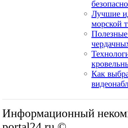
безопасно
Лучшие и
морской 
Полезные 
чердачны
Технологи
кровельн
Как выбра
видеонаб
Информационный некомме
portal24.ru ©