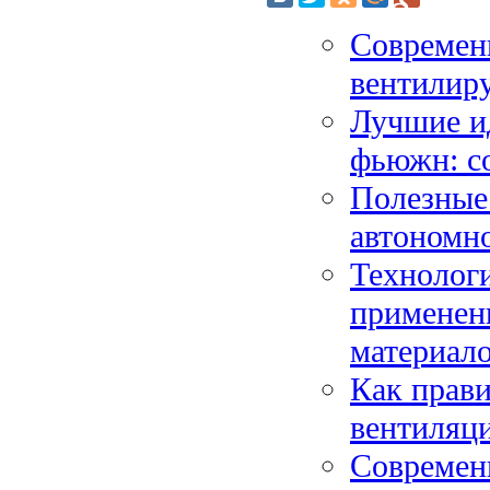
Современ
вентилиру
Лучшие ид
фьюжн: со
Полезные 
автономн
Технологи
применен
материал
Как прави
вентиляци
Современ