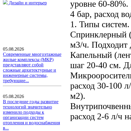
уровне 60-80%.
Дизайн и интерьер
4 бар, расход во
1. Типы систем.
Спринклерный (д
м3/ч. Подходит 
05.08.2026
Капельный (лент
Современные многоэтажные
жилые комплексы (МКР)
шаг 20-40 см. Д
представляют собой
сложные архитектурные и
Микроороситель
инженерные системы,
требующие...
расход 30-100 л
м2).
05.08.2026
В последние годы развитие
Внутрипочвенный
технологий значительно
изменило подходы к
расход 2-6 л/ч 
организации систем
отопления и водоснабжения
в...