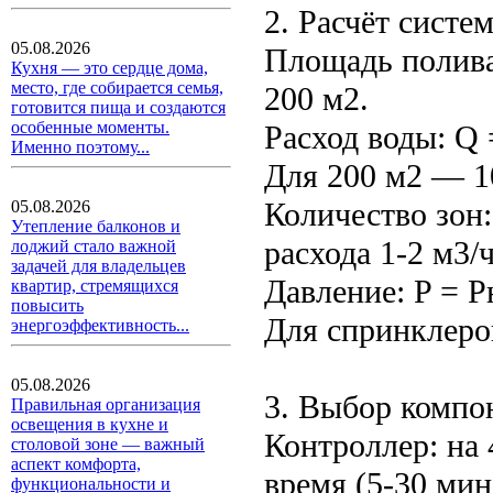
2. Расчёт систе
05.08.2026
Площадь полива:
Кухня — это сердце дома,
место, где собирается семья,
200 м2.
готовится пища и создаются
особенные моменты.
Расход воды: Q =
Именно поэтому...
Для 200 м2 — 10
Количество зон:
05.08.2026
Утепление балконов и
расхода 1-2 м3/ч
лоджий стало важной
задачей для владельцев
Давление: P = P
квартир, стремящихся
повысить
Для спринклеро
энергоэффективность...
05.08.2026
3. Выбор компо
Правильная организация
освещения в кухне и
Контроллер: на 
столовой зоне — важный
аспект комфорта,
время (5-30 мин
функциональности и