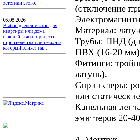
эстетики этого...
(отключение при
Электромагнитны
05.08.2026
Выбор дверей и окон для
Материал: латун
квартиры или дома —
важный этап в процессе
Трубы: ПНД (ди
строительства или ремонта,
который влияет на...
ПВХ (16-20 мм)
Фитинги: тройни
латунь).
Спринклеры: рот
или статические 
Капельная лента
эмиттеров 20-40 
4. Монтаж.