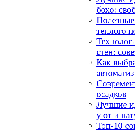
бохо: сво
Полезные
теплого п
Технолог
стен: сов
Как выбра
автомати
Современн
осадков
Лучшие ид
уют и нат
Топ-10 со