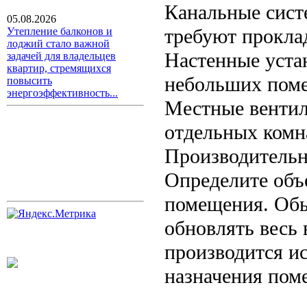
Канальные сист
05.08.2026
требуют прокла
Утепление балконов и
лоджий стало важной
Настенные уста
задачей для владельцев
квартир, стремящихся
небольших пом
повысить
энергоэффективность...
Местные вентил
отдельных комн
Производительн
Определите объ
помещения. Об
обновлять весь 
производится и
назначения пом