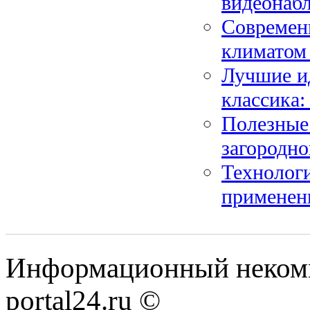
видеонаб
Современ
климатом
Лучшие ид
классика:
Полезные 
загородно
Технологи
применен
Информационный некомме
portal24.ru ©