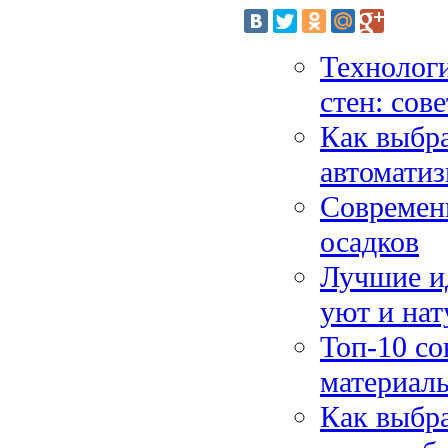
Технолог
стен: сов
Как выбра
автомати
Современн
осадков
Лучшие ид
уют и нат
Топ-10 со
материал
Как выбра