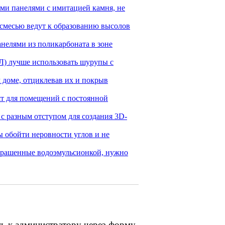
ими панелями с имитацией камня, не
смесью ведут к образованию высолов
нелями из поликарбоната в зоне
Л) лучше использовать шурупы с
 доме, отциклевав их и покрыв
ят для помещений с постоянной
 с разным отступом для создания 3D-
бы обойти неровности углов и не
окрашенные водоэмульсионкой, нужно
сь к администратору через форму