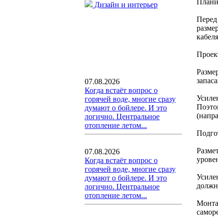
Плани
Дизайн и интерьер
Перед
разме
кабел
Проек
Разме
запас
07.08.2026
Когда встаёт вопрос о
Усиле
горячей воде, многие сразу
Поэто
думают о бойлере. И это
(напр
логично. Центральное
отопление летом...
Подго
Разме
07.08.2026
урове
Когда встаёт вопрос о
горячей воде, многие сразу
Усиле
думают о бойлере. И это
должн
логично. Центральное
отопление летом...
Монта
саморе