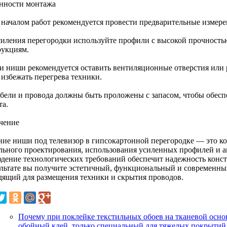
нности монтажа
 началом работ рекомендуется провести предварительные измере
силения перегородки используйте профили с высокой прочность
рукциям.
и ниши рекомендуется оставить вентиляционные отверстия или 
 избежать перегрева техники.
абели и провода должны быть проложены с запасом, чтобы обес
та.
чение
ние ниши под телевизор в гипсокартонной перегородке — это ко
льного проектирования, использования усиленных профилей и а
дение технологических требований обеспечит надежность конст
ультате вы получите эстетичный, функциональный и современный
дящий для размещения техники и скрытия проводов.
Почему при поклейке текстильных обоев на тканевой осно
обойный клей, только специальный для тяжелых покрытий