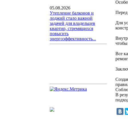
Особе
05.08.2026
Перед
Утепление балконов и
лоджий стало важной
Для у
задачей для владельцев
конст
квартир, стремящихся
повысить
Внутр
энергоэффективность...
чтобы
Все к
ремон
Заклю
Созда
прави
Соблю
В рез
подхо