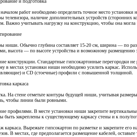
рование и подготовка
 началом работ необходимо определить точное место установки 
ры телевизора, наличие дополнительных устройств (сторонних ко
ям. Важно учитывать нагрузку на конструкцию, чтобы она могла
тирование
ры ниши. Обычно глубина составляет 15-20 см, ширина — по ра
ами, высота — по высоте устройства и возможному размещению 
ние конструкции. Стандартные гипсокартонные перегородки не 
му в местах установки ниши необходимо усилить каркас. Испол
авляющие) и CD (стоечные) профили с повышенной толщиной.
товка каркаса
тка. На стене отметьте контуры будущей ниши, учитывая размер
нь, чтобы линии были ровными.
ние профилями. В месте установки ниши закрепите вертикальны
ы быть закреплены к существующему каркасу стены и к полу/пот
ж каркаса. Вырежьте гипсокартон по разметке и закрепите его 
зов. В местах, где предполагается размещение кабелей, оставьте