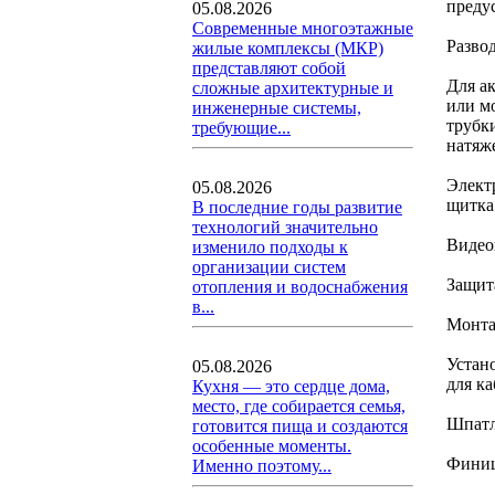
преду
05.08.2026
Современные многоэтажные
Разво
жилые комплексы (МКР)
представляют собой
Для а
сложные архитектурные и
или м
инженерные системы,
трубк
требующие...
натяж
Элект
05.08.2026
щитка
В последние годы развитие
технологий значительно
Видео
изменило подходы к
организации систем
Защит
отопления и водоснабжения
в...
Монта
Устан
05.08.2026
для к
Кухня — это сердце дома,
место, где собирается семья,
Шпатл
готовится пища и создаются
особенные моменты.
Финиш
Именно поэтому...