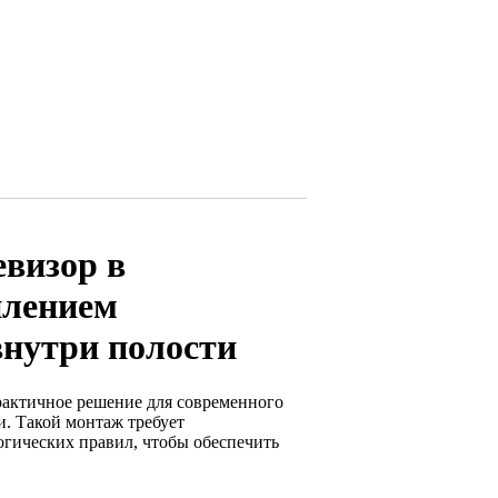
евизор в
илением
внутри полости
рактичное решение для современного
и. Такой монтаж требует
огических правил, чтобы обеспечить