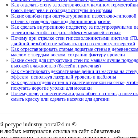
Как отделать стену за электрическим камином термостойк
боясь перегрева и соблюдая отступы по нормам
Какие ошибки при оштукатуривании известково-гипсовой 
и белых разводов даже под финишной краской
Как сделать внутреннюю подсветку за полупрозрачными па
телевизора, чтобы создать эффект «парящей стены»
Почему при отделке стен гипсоволокнистыми листами (ГВ
двойной резьбой и не забывать про раззенковку отверстий
Как отреставрировать старые дощатые стены в деревенском
маслом с твердым воском, сохранив фактуру времени
Какие смеси для штукатурки стен по маякам лучше подход
высокой влажностью (бассейн, прачечная)
Как смонтировать декоративные рейки из массива на стену
эффекта, используя лазерный уровень и шаблоны
Как сделать отделку стен в туалете мозаикой на сетке, что
покупать дорогие уголки для мозаики
Почему перед нанесением жидких обоев на стены, ранее 
смыть краску или сделать насечки для адгезии
есурс industry-portal24.ru ©
 любых материалов ссылка на сайт обязательна
ими авторами, и если ваши права нарушены - обратите