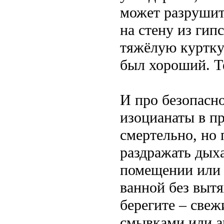
может разрушит
на стену из гип
тяжёлую куртку.
был хороший. Т
И про безопасн
изоцианаты в п
смертельно, но
раздражать дых
помещении или 
ванной без выт
берегите – све
смывками или а