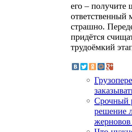
его – получите 
ответственный м
страшно. Переде
придётся счищат
трудоёмкий этап
Грузопере
заказыват
Срочный 
решение 
жерновов 
Что нужно