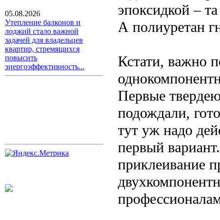
эпоксидкой – та
05.08.2026
Утепление балконов и
А полиуретан г
лоджий стало важной
задачей для владельцев
квартир, стремящихся
Кстати, важно 
повысить
энергоэффективность...
однокомпонентн
Первые твердеют
подождали, гот
тут уж надо дей
первый вариант.
приклеивание пр
двухкомпонентн
профессионалам