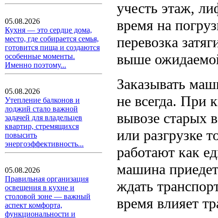
учесть этаж, ли
время на погруз
05.08.2026
Кухня — это сердце дома,
перевозка затяг
место, где собирается семья,
готовится пища и создаются
выше ожидаемо
особенные моменты.
Именно поэтому...
Заказывать маши
05.08.2026
не всегда. При 
Утепление балконов и
лоджий стало важной
вывозе старых 
задачей для владельцев
квартир, стремящихся
или разгрузке т
повысить
энергоэффективность...
работают как ед
машина приедет
05.08.2026
Правильная организация
ждать транспорт
освещения в кухне и
столовой зоне — важный
время влияет т
аспект комфорта,
функциональности и