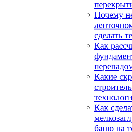
перекрыт
Почему не
ленточном
сделать т
Как рассч
фундамент
перепадом
Какие ск
строитель
технологи
Как сдела
мелкозагл
баню на т