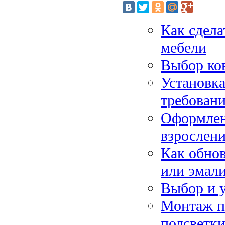
Как сдела
мебели
Выбор ков
Установка
требован
Оформлени
взрослен
Как обно
или эмал
Выбор и у
Монтаж п
подсветк