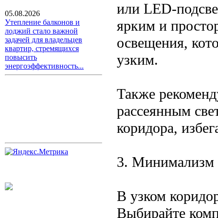
или LED-подсве
05.08.2026
ярким и простор
Утепление балконов и
лоджий стало важной
освещения, кот
задачей для владельцев
квартир, стремящихся
узким.
повысить
энергоэффективность...
Также рекоменд
рассеянным све
коридора, избег
3. Минимализм 
В узком коридор
Выбирайте комп