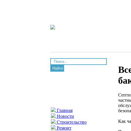
Вс
Найти
ба
Септи
частны
обслу
Главная
безоп
Новости
Как ча
Строительство
Ремонт