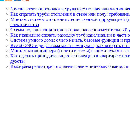
Замена электропроводки в хрущевке: полная или частичная
Как спрятать трубы отопления в стене или полу: требовани
Монтаж системы отопления с естественной циркуляцией (г
электричества
Схемы подключения теплого пола: насосно-смесительный у
Как правильно сделать разводку труб канализации в частн
Система умного дома: с чего начать, базовые функции и 
Все об УЗО и дифавтоматах: зачем нужны, как выбрать и 
Монтаж кондиционера (сплит-системы) своими руками: тра
Как сделать принудительную вентиляцию в квартире с пла
духоты
Выбираем радиаторы отопления: алюминиевые, биметалли