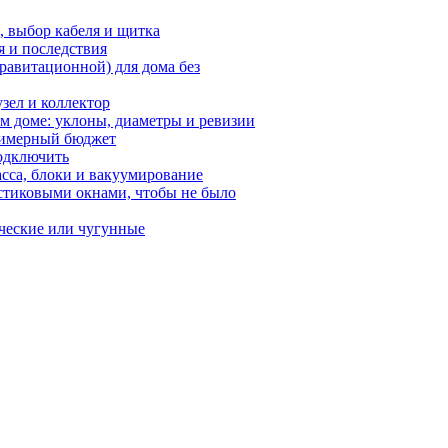
, выбор кабеля и щитка
я и последствия
равитационной) для дома без
зел и коллектор
ом доме: уклоны, диаметры и ревизии
примерный бюджет
подключить
сса, блоки и вакуумирование
стиковыми окнами, чтобы не было
ческие или чугунные