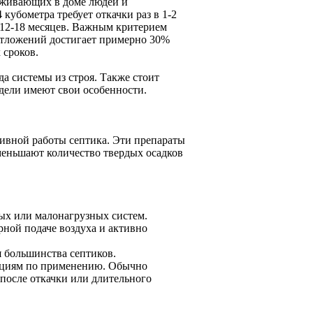
роживающих в доме людей и
кубометра требует откачки раз в 1-2
е 12-18 месяцев. Важным критерием
х отложений достигает примерно 30%
 сроков.
да системы из строя. Также стоит
дели имеют свои особенности.
ивной работы септика. Эти препараты
меньшают количество твердых осадков
ых или малонагрузных систем.
ной подаче воздуха и активно
 большинства септиков.
укциям по применению. Обычно
 после откачки или длительного