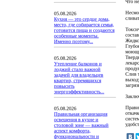
Что не
Несмо
05.08.2026
сливат
Кухня — это сердце дома,
место, где собирается семья,
Токси
готовится пища и создаются
состав
особенные моменты.
Жидко
Именно поэтому...
Глубо
моющи
Тверд
05.08.2026
лекар
Утепление балконов и
проду
лоджий стало важной
Слив 
задачей для владельцев
выход
квартир, стремящихся
загря
повысить
энергоэффективность...
Заклю
Прави
05.08.2026
откач
Правильная организация
систем
освещения в кухне и
удобс
столовой зоне — важный
аспект комфорта,
функциональности и