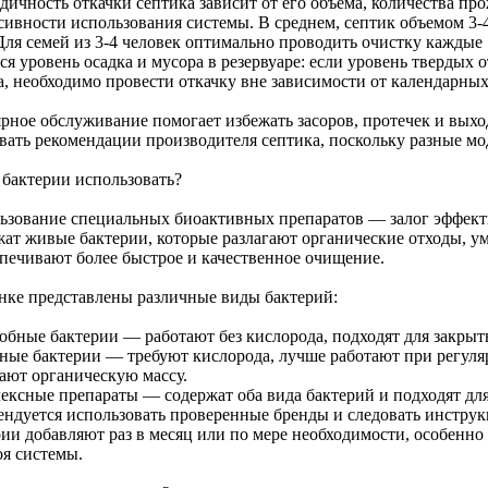
дичность откачки септика зависит от его объема, количества п
ивности использования системы. В среднем, септик объемом 3-4 
 Для семей из 3-4 человек оптимально проводить очистку кажды
тся уровень осадка и мусора в резервуаре: если уровень тверды
а, необходимо провести откачку вне зависимости от календарных
ярное обслуживание помогает избежать засоров, протечек и выхо
вать рекомендации производителя септика, поскольку разные мо
 бактерии использовать?
ьзование специальных биоактивных препаратов — залог эффект
жат живые бактерии, которые разлагают органические отходы, у
спечивают более быстрое и качественное очищение.
нке представлены различные виды бактерий:
обные бактерии — работают без кислорода, подходят для закрыт
ные бактерии — требуют кислорода, лучше работают при регуляр
гают органическую массу.
ексные препараты — содержат оба вида бактерий и подходят для
ендуется использовать проверенные бренды и следовать инстр
рии добавляют раз в месяц или по мере необходимости, особенно
оя системы.