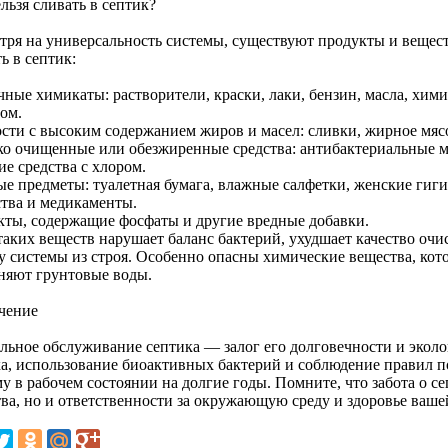
льзя сливать в септик?
тря на универсальность системы, существуют продукты и вещест
ь в септик:
чные химикаты: растворители, краски, лаки, бензин, масла, хим
ом.
сти с высоким содержанием жиров и масел: сливки, жирное мяс
ко очищенные или обезжиренные средства: антибактериальные 
е средства с хлором.
ые предметы: туалетная бумага, влажные салфетки, женские гиги
ства и медикаменты.
кты, содержащие фосфаты и другие вредные добавки.
таких веществ нарушает баланс бактерий, ухудшает качество очи
у системы из строя. Особенно опасны химические вещества, кот
зняют грунтовые воды.
чение
льное обслуживание септика — залог его долговечности и эколо
ка, использование биоактивных бактерий и соблюдение правил п
у в рабочем состоянии на долгие годы. Помните, что забота о с
тва, но и ответственности за окружающую среду и здоровье ваше