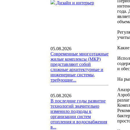
Перио
Дизайн и интерьер
интенс
года.
являе
объем
Регул
учиты
Какие
05.08.2026
Современные многоэтажные
Испол
жилые комплексы (МКР)
содер
представляют собой
и обе
сложные архитектурные и
инженерные системы,
На ры
требующие...
Анаэр
Аэроб
05.08.2026
разла
В последние годы развитие
Компл
технологий значительно
Реком
изменило подходы к
бакте
организации систем
прост
отопления и водоснабжения
в...