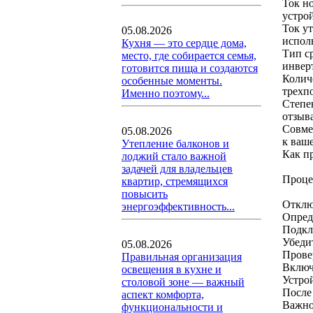
Ток н
устро
Ток у
05.08.2026
испол
Кухня — это сердце дома,
Тип ср
место, где собирается семья,
инвер
готовится пища и создаются
Колич
особенные моменты.
трехп
Именно поэтому...
Степе
отзыв
Совме
05.08.2026
к ваше
Утепление балконов и
Как п
лоджий стало важной
задачей для владельцев
Проце
квартир, стремящихся
повысить
Отклю
энергоэффективность...
Опред
Подкл
Убеди
05.08.2026
Прове
Правильная организация
Включи
освещения в кухне и
Устро
столовой зоне — важный
После
аспект комфорта,
Важно
функциональности и