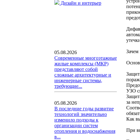
устро
Дизайн и интерьер
потен
прико
предо
Дифав
автом
утечк
Зачем
05.08.2026
Современные многоэтажные
Основ
жилые комплексы (МКР)
представляют собой
Защит
сложные архитектурные и
пораж
инженерные системы,
Предо
требующие...
УЗО с
Защит
за не
05.08.2026
Соотв
В последние годы развитие
обяза
технологий значительно
Как в
изменило подходы к
организации систем
При в
отопления и водоснабжения
в...