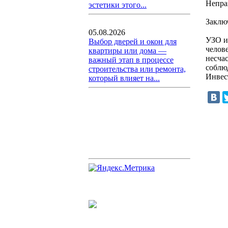
Непра
эстетики этого...
Заклю
05.08.2026
УЗО и
Выбор дверей и окон для
челов
квартиры или дома —
несча
важный этап в процессе
соблю
строительства или ремонта,
Инвес
который влияет на...