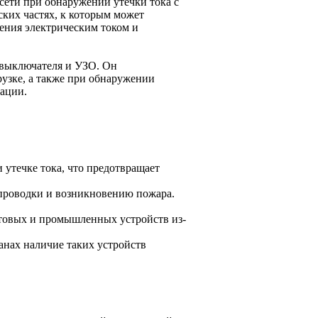
сети при обнаружении утечки тока с
ских частях, к которым может
жения электрическим током и
 выключателя и УЗО. Он
узке, а также при обнаружении
тации.
 утечке тока, что предотвращает
проводки и возникновению пожара.
товых и промышленных устройств из-
анах наличие таких устройств