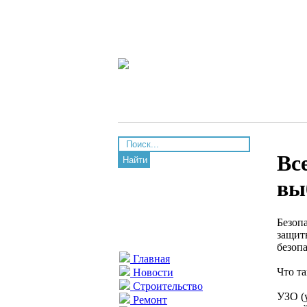
Вс
Найти
вы
Безоп
защит
безоп
Главная
Что т
Новости
Строительство
УЗО (
Ремонт