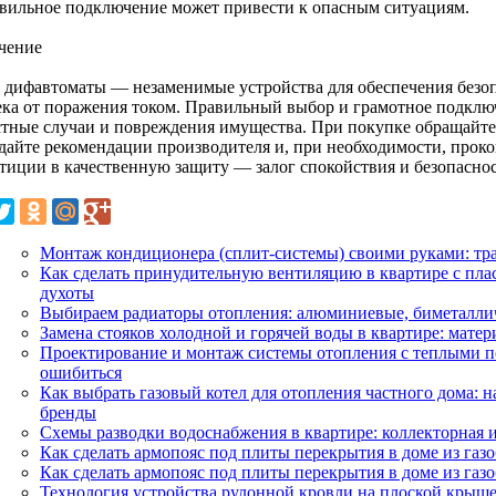
вильное подключение может привести к опасным ситуациям.
чение
 дифавтоматы — незаменимые устройства для обеспечения безоп
ека от поражения током. Правильный выбор и грамотное подклю
стные случаи и повреждения имущества. При покупке обращайте
дайте рекомендации производителя и, при необходимости, проко
тиции в качественную защиту — залог спокойствия и безопаснос
Монтаж кондиционера (сплит-системы) своими руками: тра
Как сделать принудительную вентиляцию в квартире с пла
духоты
Выбираем радиаторы отопления: алюминиевые, биметалли
Замена стояков холодной и горячей воды в квартире: мате
Проектирование и монтаж системы отопления с теплыми по
ошибиться
Как выбрать газовый котел для отопления частного дома:
бренды
Схемы разводки водоснабжения в квартире: коллекторная 
Как сделать армопояс под плиты перекрытия в доме из газ
Как сделать армопояс под плиты перекрытия в доме из газ
Технология устройства рулонной кровли на плоской крыше