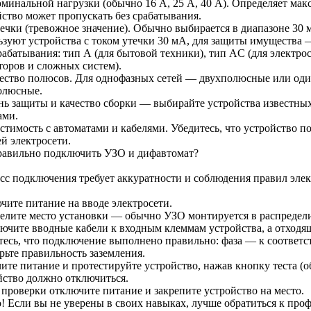
оминальной нагрузки (обычно 16 А, 25 А, 40 А). Определяет ма
йство может пропускать без срабатывания.
течки (тревожное значение). Обычно выбирается в диапазоне 30
ьзуют устройства с током утечки 30 мА, для защиты имущества 
абатывания: тип А (для бытовой техники), тип AC (для электрос
торов и сложных систем).
ество полюсов. Для однофазных сетей — двухполюсные или оди
олюсные.
нь защиты и качество сборки — выбирайте устройства известны
ами.
стимость с автоматами и кабелями. Убедитесь, что устройство п
й электросети.
равильно подключить УЗО и дифавтомат?
сс подключения требует аккуратности и соблюдения правил элек
чите питание на вводе электросети.
елите место установки — обычно УЗО монтируется в распредели
ючите вводные кабели к входным клеммам устройства, а отход
тесь, что подключение выполнено правильно: фаза — к соответс
рьте правильность заземления.
те питание и протестируйте устройство, нажав кнопку теста (об
йство должно отключиться.
 проверки отключите питание и закрепите устройство на место.
! Если вы не уверены в своих навыках, лучше обратиться к про