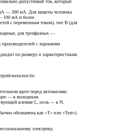
ксимально допустимый ток, который
 мА — 300 мА. Для защиты человека
— 100 мА и более.
етей с переменным током), тип B (для
нарные, для трехфазных —
х производителей с хорошими
одходит по размеру и характеристикам
тробезопасности:
тельном щите перед автоматами.
ящие — к выходным.
твующей клемме L, ноль — к N.
ычно обозначена как «T» или «Test»).
фессиональному электрику.