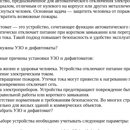
йство, предназначенное для автоматического отключения электро
циалом, отличным от нулевого на корпусе или других металличе
снуться человек. Основная задача — защитить человека от пора
твратить возможные пожары.
томат — это устройство, сочетающее функции автоматического
атически отключает питание при коротком замыкании или перегр
и тока. Такой подход повышает безопасность и удобство эксплуа
 нужны УЗО и дифавтоматы?
ные причины установки УЗО и дифавтоматов:
а жизни и здоровья человека. Устройства отключают питание при
ение электрическим током.
твращение пожаров. Утечки тока могут привести к нагреванию 
воевременно отключает сеть.
а электроприборов. Устройства предотвращают повреждение бы
правильной работы или короткого замыкания.
етствие нормативам и требованиям безопасности. Во многих стр
тельно для жилых зданий и коммерческих объектов.
ыбрать УЗО и дифавтомат?
ыборе устройства необходимо учитывать следующие параметры: