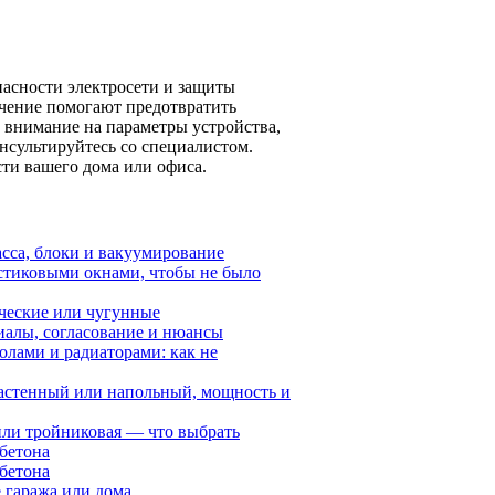
асности электросети и защиты
чение помогают предотвратить
 внимание на параметры устройства,
нсультируйтесь со специалистом.
ти вашего дома или офиса.
сса, блоки и вакуумирование
стиковыми окнами, чтобы не было
ческие или чугунные
риалы, согласование и нюансы
лами и радиаторами: как не
 настенный или напольный, мощность и
или тройниковая — что выбрать
обетона
обетона
 гаража или дома