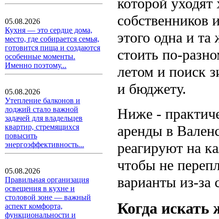
которой уходят
собственников 
05.08.2026
Кухня — это сердце дома,
этого одна и та
место, где собирается семья,
готовится пища и создаются
стоить по-разно
особенные моменты.
Именно поэтому...
летом и поиск з
и бюджету.
05.08.2026
Утепление балконов и
лоджий стало важной
Ниже - практиче
задачей для владельцев
аренды в Валенс
квартир, стремящихся
повысить
реагируют на ка
энергоэффективность...
чтобы не перепл
05.08.2026
варианты из-за 
Правильная организация
освещения в кухне и
столовой зоне — важный
Когда искать 
аспект комфорта,
функциональности и