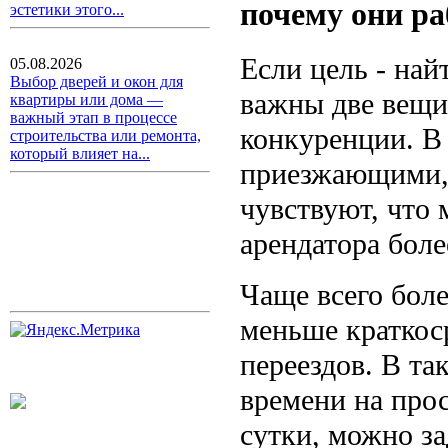
почему они р
эстетики этого...
Если цель - най
05.08.2026
Выбор дверей и окон для
важны две вещи
квартиры или дома —
важный этап в процессе
конкуренции. В
строительства или ремонта,
который влияет на...
приезжающими, 
чувствуют, что
арендатора боле
Чаще всего боле
меньше краткос
переездов. В та
времени на прос
сутки, можно за