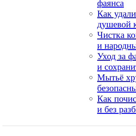
фаянса
Как удали
душевой 
Чистка ко
и народны
Уход за ф
и сохран
Мытьё хр
безопасны
Как почи
и без раз