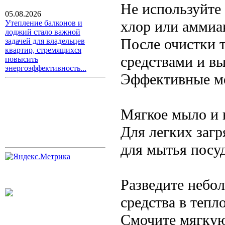
Не используйте
05.08.2026
хлор или аммиак
Утепление балконов и
лоджий стало важной
После очистки 
задачей для владельцев
квартир, стремящихся
средствами и в
повысить
энергоэффективность...
Эффективные ме
Мягкое мыло и 
Для легких заг
для мытья посу
Разведите небо
средства в тепло
Смочите мягкую