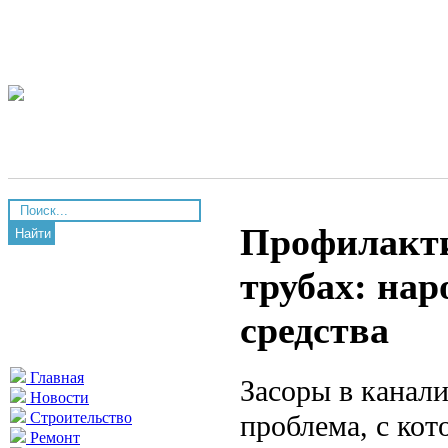
Профилакти
Найти
трубах: на
средства
Главная
Засоры в канал
Новости
проблема, с кот
Строительство
Ремонт