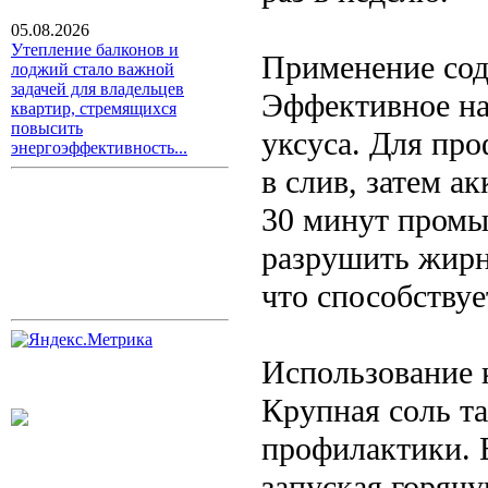
05.08.2026
Утепление балконов и
Применение сод
лоджий стало важной
задачей для владельцев
Эффективное на
квартир, стремящихся
повысить
уксуса. Для пр
энергоэффективность...
в слив, затем а
30 минут промыт
разрушить жирн
что способствуе
Использование 
Крупная соль т
профилактики. Е
запуская горячу