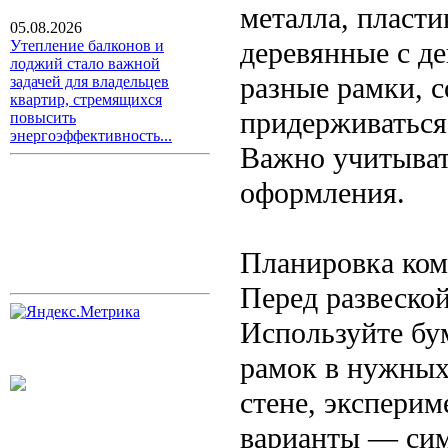
металла, пласти
05.08.2026
деревянные с д
Утепление балконов и
лоджий стало важной
разные рамки, 
задачей для владельцев
квартир, стремящихся
придерживаться 
повысить
энергоэффективность...
Важно учитыват
оформления.
Планировка ко
Перед развеской
Используйте бу
рамок в нужных
стене, экспери
варианты — сим