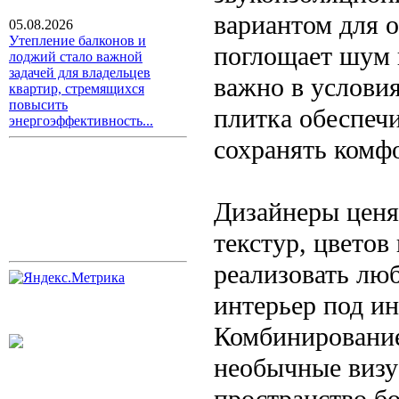
вариантом для 
05.08.2026
Утепление балконов и
поглощает шум 
лоджий стало важной
задачей для владельцев
важно в условия
квартир, стремящихся
повысить
плитка обеспечи
энергоэффективность...
сохранять комф
Дизайнеры ценя
текстур, цветов
реализовать лю
интерьер под и
Комбинирование
необычные визу
пространство б