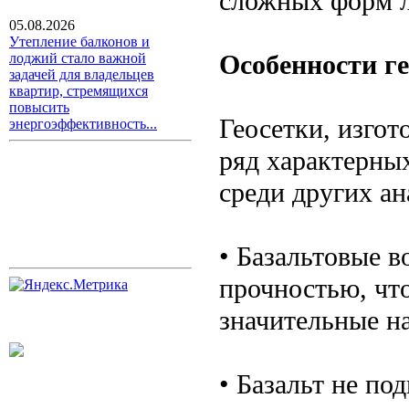
сложных форм л
05.08.2026
Утепление балконов и
Особенности ге
лоджий стало важной
задачей для владельцев
квартир, стремящихся
повысить
Геосетки, изгот
энергоэффективность...
ряд характерны
среди других а
• Базальтовые 
прочностью, чт
значительные на
• Базальт не по