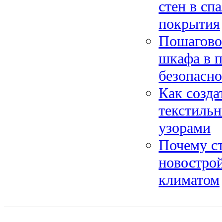
стен в сп
покрытия
Пошагово
шкафа в п
безопасн
Как созда
текстиль
узорами
Почему ст
новостро
климатом