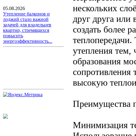
нескольких сло
05.08.2026
Утепление балконов и
друг друга или 
лоджий стало важной
задачей для владельцев
создать более 
квартир, стремящихся
повысить
теплопередачи. 
энергоэффективность...
утепления тем, 
образования мос
сопротивления т
высокую тепло
Преимущества п
Минимизация т
Использование 