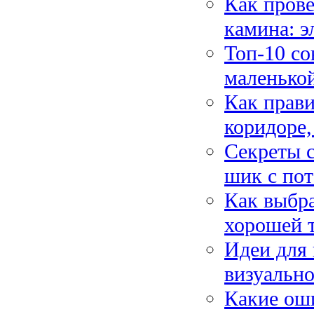
Как прове
камина: э
Топ-10 с
маленькой
Как прави
коридоре,
Секреты с
шик с по
Как выбра
хорошей 
Идеи для 
визуально
Какие ош