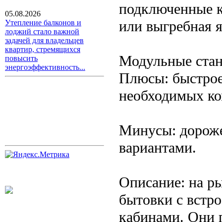
подключенные к
05.08.2026
или выгребная 
Утепление балконов и
лоджий стало важной
задачей для владельцев
квартир, стремящихся
Модульные стан
повысить
энергоэффективность...
Плюсы: быстрое
необходимых к
Минусы: дороже
вариантами.
Описание: на р
бытовки с встр
кабинами. Они 