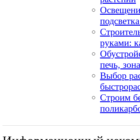
Освещени
подсветка
Строитель
руками: к
Обустройс
печь, зон
Выбор рас
быстрора
Строим бе
поликарб