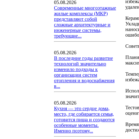
избеж
05.08.2026
удален
Современные многоэтажные
жилые комплексы (МКР)
Керам
представляют собой
Уклад
сложные архитектурные и
нанос
инженерные системы,
ошибо
требующие...
Совет
05.08.2026
Плани
В последние годы развитие
макси
технологий значительно
изменило подходы к
Темпе
организации систем
избеж
отопления и водоснабжения
в...
Испол
значит
05.08.2026
Тесто
Кухня — это сердце дома,
оцени
место, где собирается семья,
готовится пища и создаются
Время
особенные моменты.
дости
Именно поэтому...