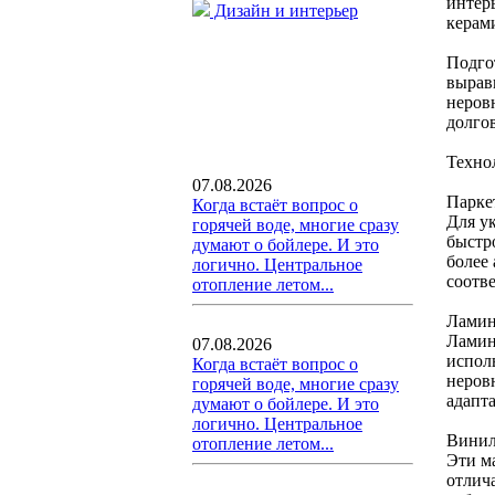
интер
Дизайн и интерьер
керам
Подго
вырав
неровн
долго
Техно
07.08.2026
Парке
Когда встаёт вопрос о
Для у
горячей воде, многие сразу
быстр
думают о бойлере. И это
более
логично. Центральное
соотв
отопление летом...
Ламин
Ламин
07.08.2026
испол
Когда встаёт вопрос о
неров
горячей воде, многие сразу
адапт
думают о бойлере. И это
логично. Центральное
Винил
отопление летом...
Эти м
отлич