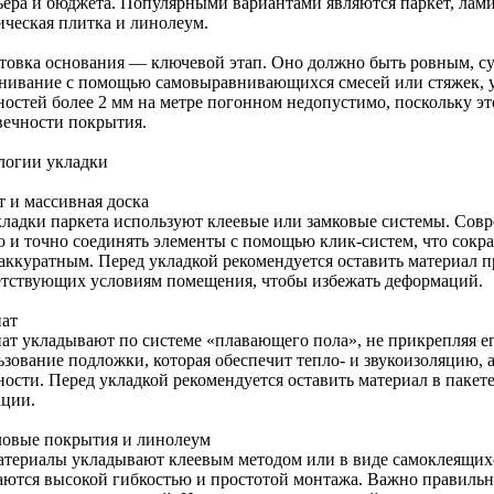
ьера и бюджета. Популярными вариантами являются паркет, лам
ическая плитка и линолеум.
товка основания — ключевой этап. Оно должно быть ровным, су
нивание с помощью самовыравнивающихся смесей или стяжек, у
остей более 2 мм на метре погонном недопустимо, поскольку это
вечности покрытия.
логии укладки
т и массивная доска
кладки паркета используют клеевые или замковые системы. Сов
о и точно соединять элементы с помощью клик-систем, что сокра
 аккуратным. Перед укладкой рекомендуется оставить материал п
етствующих условиям помещения, чтобы избежать деформаций.
ат
ат укладывают по системе «плавающего пола», не прикрепляя е
ьзование подложки, которая обеспечит тепло- и звукоизоляцию, 
ности. Перед укладкой рекомендуется оставить материал в пакет
ации.
овые покрытия и линолеум
атериалы укладывают клеевым методом или в виде самоклеящих
аются высокой гибкостью и простотой монтажа. Важно правильн