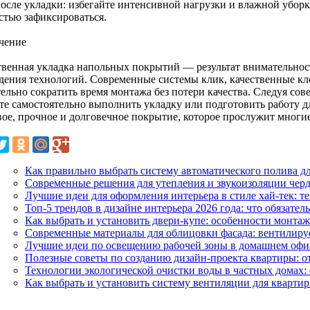
после укладки: избегайте интенсивной нагрузки и влажной убор
стью зафиксироваться.
чение
твенная укладка напольных покрытий — результат внимательнос
дения технологий. Современные системы клик, качественные кл
ельно сократить время монтажа без потери качества. Следуя сов
те самостоятельно выполнить укладку или подготовить работу д
вое, прочное и долговечное покрытие, которое прослужит многи
Как правильно выбрать систему автоматического полива дл
Современные решения для утепления и звукоизоляции черд
Лучшие идеи для оформления интерьера в стиле хай-тек: 
Топ-5 трендов в дизайне интерьера 2026 года: что обязател
Как выбрать и установить двери-купе: особенности монтаж
Современные материалы для облицовки фасада: вентилиру
Лучшие идеи по освещению рабочей зоны в домашнем офи
Полезные советы по созданию дизайн-проекта квартиры: о
Технологии экологической очистки воды в частных домах:
Как выбрать и установить систему вентиляции для кварти