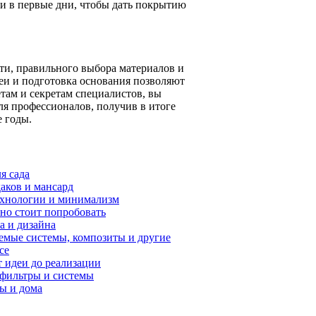
ки в первые дни, чтобы дать покрытию
ти, правильного выбора материалов и
еи и подготовка основания позволяют
етам и секретам специалистов, вы
ля профессионалов, получив в итоге
е годы.
я сада
аков и мансард
технологии и минимализм
ьно стоит попробовать
а и дизайна
емые системы, композиты и другие
се
т идеи до реализации
 фильтры и системы
ры и дома