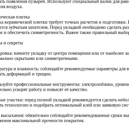
ать появления пузырей. Используют специальный валик для рав
ия воздуха.
ическая плитка
ка керамической плитки требует точных расчетов и подготовки.
ится зубчатым шпателем. Перед укладкой необходимо сделать раз
к и обеспечить симметричность. Важен также правильный выбор
ы и секреты
ровка: начните укладку от центра помещения или от наиболее з
мально скрытыми или симметричными.
ратура и влажность: соблюдайте рекомендуемые параметры для 
ать деформаций и трещин.
ьзуйте профессиональные инструменты: электролобзики, уровни
ельно ускорят работу и повысят её качество.
вые участки: перед полной укладкой рекомендуется сделать небо
ть технологию и подобрать оптимальный клей или замковую сис
 высыхания: обязательно соблюдайте рекомендованные сроки вы
жения максимальной прочности покрытия.