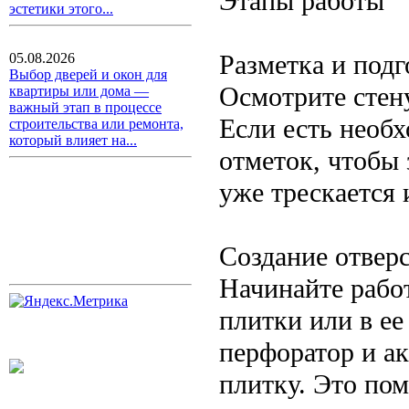
Этапы работы
эстетики этого...
Разметка и подг
05.08.2026
Выбор дверей и окон для
Осмотрите стен
квартиры или дома —
важный этап в процессе
Если есть необх
строительства или ремонта,
который влияет на...
отметок, чтобы 
уже трескается 
Создание отвер
Начинайте рабо
плитки или в ее
перфоратор и ак
плитку. Это пом