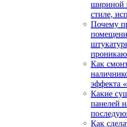
шириной 
стиле, ис
Почему пр
помещени
штукатурк
проникаю
Как смонт
наличнико
эффекта 
Какие су
панелей н
последую
Как сдела