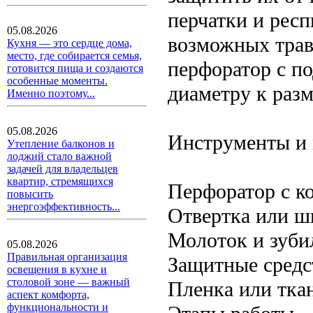
перчатки и респ
05.08.2026
возможных травм
Кухня — это сердце дома,
место, где собирается семья,
перфоратор с п
готовится пища и создаются
особенные моменты.
диаметру к раз
Именно поэтому...
05.08.2026
Инструменты и
Утепление балконов и
лоджий стало важной
задачей для владельцев
квартир, стремящихся
Перфоратор с к
повысить
энергоэффективность...
Отвертка или шп
Молоток и зуби
05.08.2026
Правильная организация
Защитные средст
освещения в кухне и
столовой зоне — важный
Пленка или тка
аспект комфорта,
функциональности и