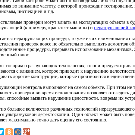
кции. Такой контроль может быт производным либо эксплуатац
нимая во внимание частоту, с которой происходит тестирование,
ановым, инспекцией и т.д.
ствляемые проверки могут влиять на эксплуатацию объекта в буд
зрушающий (к примеру, краш-тест машины) и
неразрушающий ко
асается неразрушающих процедур, то уже из их наименования ста
ствления проверок вовсе не обязательно выполнять демонтаж объ
водственные процедуры, прерывать использование механизмов. Э
твенный плюс.
мы говорим о разрушающих технологиях, то они предусматриваю
иваются с влиянием, которое приводит к нарушению целостности.
довать дорогие конструкции, которые производятся в единственн
рушающий контроль выполняют на самом объекте. При этом не т
жность проверки во время использования позволяет отследить д
ры, способные вызвать нарушение целостности, вовремя их устр
тно большое количество различных технологий неразрушающего 
тся ультразвуковой дефектоскопии. Один объект может быть пове
ляет максимально точно дать оценку его состоянию.