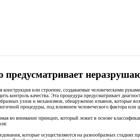
о предусматривает неразруша
я конструкция или строение, создаваемые человеческими рукам
дить контроль качества. Эта процедура предусматривает диагн
образных узлов и механизмов, обнаружение изъянов, которые в
логичной процедуры, под влиянием человеческого фактора или ц
мая во внимание принцип, который лежит в основе классифик
ля:
ледования, которые осуществляются на разнообразных стадиях п