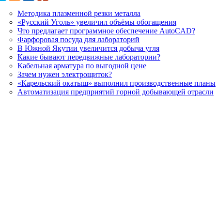
Методика плазменной резки металла
«Русский Уголь» увеличил объёмы обогащения
Что предлагает программное обеспечение AutoCAD?
Фарфоровая посуда для лабораторий
В Южной Якутии увеличится добыча угля
Какие бывают передвижные лаборатории?
Кабельная арматура по выгодной цене
Зачем нужен электрощиток?
«Карельский окатыш» выполнил производственные планы
Автоматизация предприятий горной добывающей отрасли