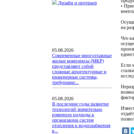
проду
Дизайн и интерьер
• При
внепл
Осуще
на ра
Что к
осуще
произ
05.08.2026
единс
Современные многоэтажные
жилые комплексы (МКР)
Если 
представляют собой
сталк
сложные архитектурные и
иссле
инженерные системы,
требующие...
Нераз
возмо
факто
05.08.2026
В последние годы развитие
Извес
технологий значительно
отдаё
изменило подходы к
позво
организации систем
отопления и водоснабжения
в...