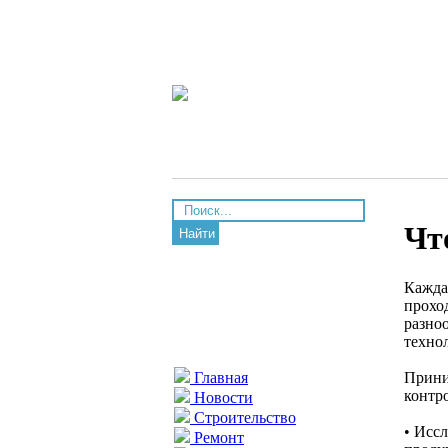
Чт
Найти
Кажда
прохо
разно
техно
Прини
Главная
контро
Новости
Строительство
• Исс
Ремонт