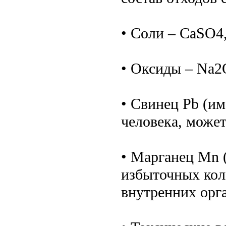
• Соли – CaSO4
• Оксиды – Na2
• Свинец Pb (им
человека, может
• Марганец Mn (
избыточных коли
внутренних орг