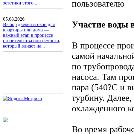
пользователю
эстетики этого...
05.08.2026
Участие воды 
Выбор дверей и окон для
квартиры или дома —
важный этап в процессе
строительства или ремонта,
В процессе прои
который влияет на...
самой начальной
по трубопровод
насоса. Там про
пара (540?С и 
турбину. Далее,
охлажденного ко
Во время рабоче