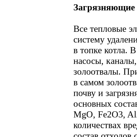
Загрязняющие
Все тепловые э
систему удален
в топке котла. 
насосы, каналы,
золоотвалы. Пр
в самом золоотв
почву и загряз
основных соста
MgO, Fe2O3, Al
количествах вр
состав отходов 