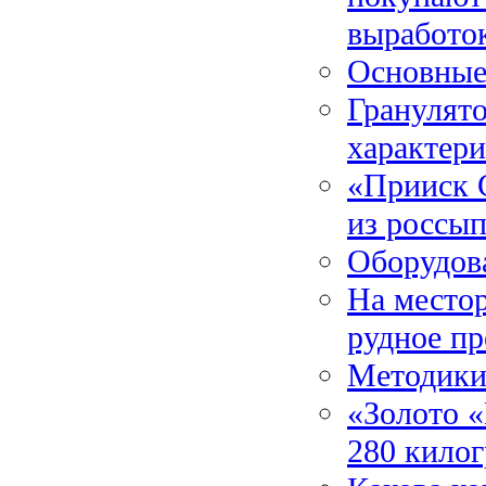
выработо
Основные
Гранулято
характери
«Прииск 
из россы
Оборудова
На место
рудное п
Методики
«Золото 
280 килог