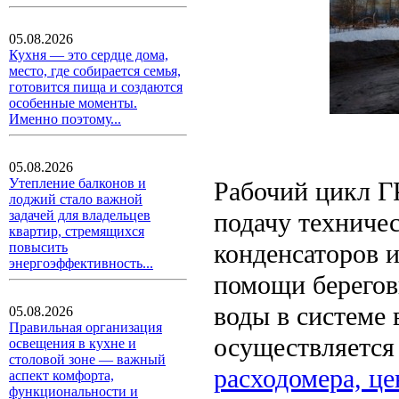
05.08.2026
Кухня — это сердце дома,
место, где собирается семья,
готовится пища и создаются
особенные моменты.
Именно поэтому...
05.08.2026
Утепление балконов и
Рабочий цикл Г
лоджий стало важной
подачу техниче
задачей для владельцев
квартир, стремящихся
конденсаторов 
повысить
энергоэффективность...
помощи берегов
воды в системе
05.08.2026
Правильная организация
осуществляетс
освещения в кухне и
столовой зоне — важный
расходомера, це
аспект комфорта,
функциональности и