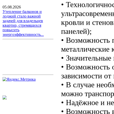
• Технологично
05.08.2026
ультрасовремен
Утепление балконов и
лоджий стало важной
кровли и стенов
задачей для владельцев
квартир, стремящихся
панелей);
повысить
энергоэффективность...
• Возможность 
металлические 
• Значительные
• Возможность 
зависимости от
• В случае нео
можно транспорт
• Надёжное и н
• Возможность 