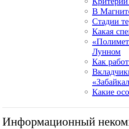
Критерии
В Магнит
Стадии т
Какая спе
«Полимет
Лунном
Как работ
Вкладчики
«Забайкал
Какие осо
Информационный некомме