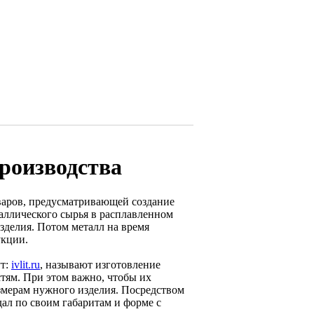
роизводства
варов, предусматривающей создание
аллического сырья в расплавленном
зделия. Потом металл на время
укции.
ут:
ivlit.ru
, называют изготовление
тям. При этом важно, чтобы их
змерам нужного изделия. Посредством
ал по своим габаритам и форме с