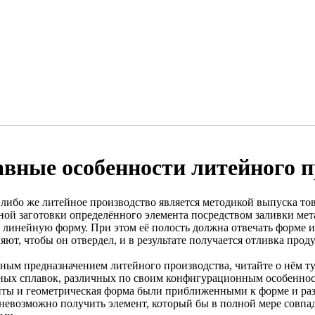
авные особенности литейного п
 либо же литейное производство является методикой выпуска то
ной заготовки определённого элемента посредством заливки мет
в линейную форму. При этом её полость должна отвечать форме и
яют, чтобы он отвердел, и в результате получается отливка прод
ным предназначением литейного производства, читайте о нём т
ных сплавок, различных по своим конфигурационным особеннос
иты и геометрическая форма были приближенными к форме и ра
 невозможно получить элемент, который бы в полной мере совпад