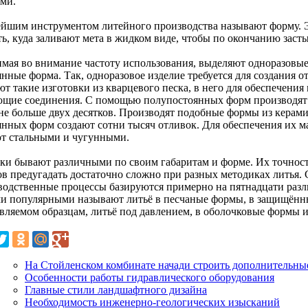
ями.
йшим инструментом литейного производства называют форму. Э
ть, куда заливают мета в жидком виде, чтобы по окончанию заст
мая во внимание частоту использования, выделяют одноразовые
янные форма. Так, одноразовое изделие требуется для создания о
ют такие изготовки из кварцевого песка, в него для обеспечени
ющие соединения. С помощью полупостоянных форм производят 
 не больше двух десятков. Производят подобные формы из керам
янных форм создают сотни тысяч отливок. Для обеспечения их 
т стальными и чугунными.
ки бывают различными по своим габаритам и форме. Их точност
ов предугадать достаточно сложно при разных методиках литья
водственные процессы базируются примерно на пятнадцати разл
и популярными называют литьё в песчаные формы, в защищённы
вляемом образцам, литьё под давлением, в оболочковые формы и 
На Стойленском комбинате начади строить дополнительны
Особенности работы гидравлического оборудования
Главные стили ландшафтного дизайна
Необходимость инженерно-геологических изысканий