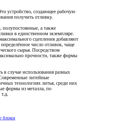
то устройство, создающее рабочую
ывания получить отливку.
, полупостоянные, а также
тливки в единственном экземпляре.
я максимального сцепления добавляют
определённое число отливок, чаще
ического сырья. Посредством
максимально прочности, также формы
ь в случае использования разных
. Современные литейные
ичных технологиях литья, среди них
е формы из металла, по
т.д.
е блоки