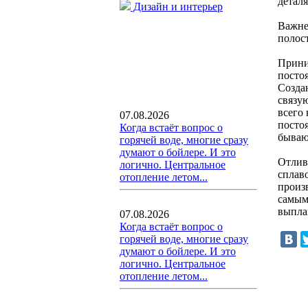
детал
Дизайн и интерьер
Важне
полос
Прини
посто
Созда
связу
всего
07.08.2026
посто
Когда встаёт вопрос о
бываю
горячей воде, многие сразу
думают о бойлере. И это
Отлив
логично. Центральное
сплав
отопление летом...
произ
самым
выпла
07.08.2026
Когда встаёт вопрос о
горячей воде, многие сразу
думают о бойлере. И это
логично. Центральное
отопление летом...