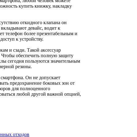
смартфона, любой человек можете
зможность купить книжку, накладку
сутствию откидного клапана он
 вкладывают девайс, водит к
ет телефон более презентабельным и
доступ к устройству.
кам и сзади. Такой аксессуар
е. Чтобы обеспечить полную защиту
хлы сегодня пользуются значительным
мерной резины.
 смартфона. Он не допускает
вать предохранение боковых зон от
зоров для полноценного
зоваться любой другой важной опцией,
енных отходов