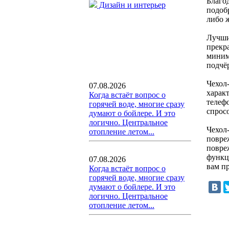
Благо
Дизайн и интерьер
подобр
либо 
Лучши
прекр
миним
подчёр
Чехол
07.08.2026
харак
Когда встаёт вопрос о
телеф
горячей воде, многие сразу
спрос
думают о бойлере. И это
логично. Центральное
Чехол-
отопление летом...
повре
повре
функц
07.08.2026
вам пр
Когда встаёт вопрос о
горячей воде, многие сразу
думают о бойлере. И это
логично. Центральное
отопление летом...