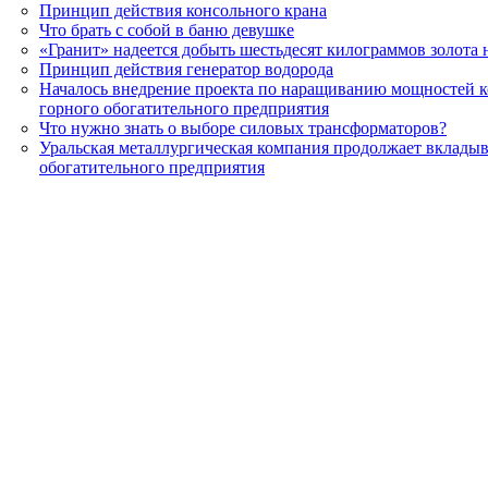
Принцип действия консольного крана
Что брать с собой в баню девушке
«Гранит» надеется добыть шестьдесят килограммов золота 
Принцип действия генератор водорода
Началось внедрение проекта по наращиванию мощностей к
горного обогатительного предприятия
Что нужно знать о выборе силовых трансформаторов?
Уральская металлургическая компания продолжает вкладыва
обогатительного предприятия