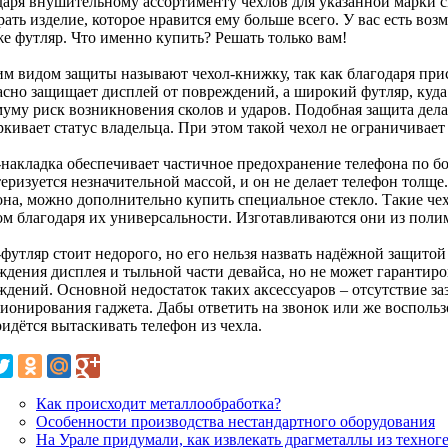
даря внушительному ассортименту чехлов для указанной марки 
ать изделие, которое нравится ему больше всего. У вас есть во
же футляр. Что именно купить? Решать только вам!
м видом защиты называют чехол-книжку, так как благодаря при
асно защищает дисплей от повреждений, а широкий футляр, куда
уму риск возникновения сколов и ударов. Подобная защита дела
кивает статус владельца. При этом такой чехол не ограничивает 
-накладка обеспечивает частичное предохранение телефона по бо
теризуется незначительной массой, и он не делает телефон толщ
она, можно дополнительно купить специальное стекло. Такие че
ом благодаря их универсальности. Изготавливаются они из поли
футляр стоит недорого, но его нельзя назвать надёжной защитой
ждения дисплея и тыльной части девайса, но не может гарантиро
ждений. Основной недостаток таких аксессуаров – отсутствие за
ионирования гаджета. Дабы ответить на звонок или же восполь
идётся вытаскивать телефон из чехла.
Как происходит металлообработка?
Особенности производства нестандартного оборудования
На Урале придумали, как извлекать драгметаллы из техног