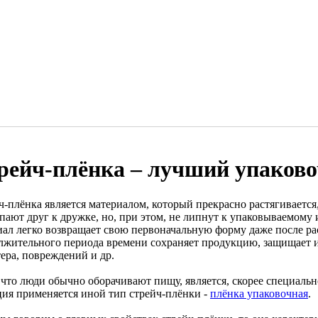
рейч-плёнка – лучший упаков
-плёнка является материалом, который прекрасно растягивается,
пают друг к дружке, но, при этом, не липнут к упаковываемому 
иал легко возвращает свою первоначальную форму даже после рас
лжительного периода времени сохраняет продукцию, защищает и
ера, повреждений и др.
о что люди обычно оборачивают пищу, является, скорее специаль
ция применяется иной тип стрейч-плёнки -
плёнка упаковочная
.