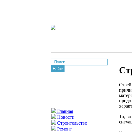
Ст
Найти
Стрейч
прили
матер
продо
характ
Главная
То, в
Новости
ситуа
Строительство
Ремонт