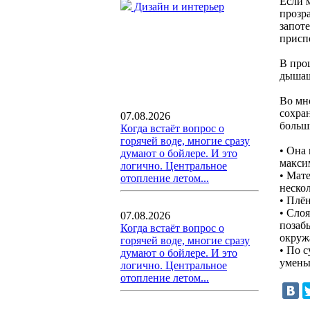
Если 
Дизайн и интерьер
прозр
запот
присп
В про
дышащ
Во мн
сохра
07.08.2026
больш
Когда встаёт вопрос о
горячей воде, многие сразу
• Она 
думают о бойлере. И это
макси
логично. Центральное
• Мате
отопление летом...
неско
• Плё
• Слоя
07.08.2026
позаб
Когда встаёт вопрос о
окруж
горячей воде, многие сразу
• По 
думают о бойлере. И это
умень
логично. Центральное
отопление летом...