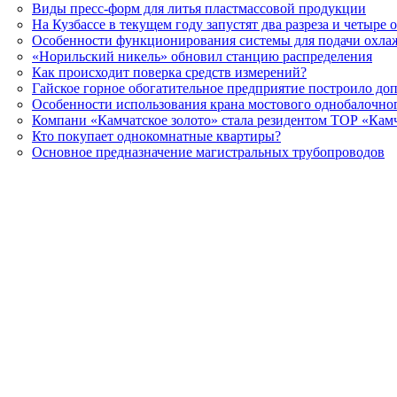
Виды пресс-форм для литья пластмассовой продукции
На Кузбассе в текущем году запустят два разреза и четыре
Особенности функционирования системы для подачи охла
«Норильский никель» обновил станцию распределения
Как происходит поверка средств измерений?
Гайское горное обогатительное предприятие построило д
Особенности использования крана мостового однобалочно
Компани «Камчатское золото» стала резидентом ТОР «Кам
Кто покупает однокомнатные квартиры?
Основное предназначение магистральных трубопроводов