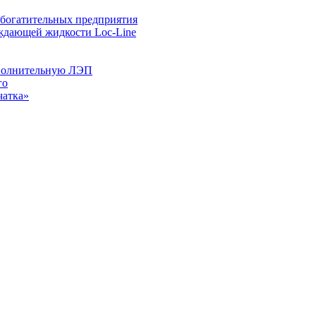
 обогатительных предприятия
ждающей жидкости Loc-Line
ополнительную ЛЭП
го
чатка»