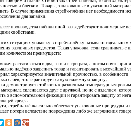
мы говорим о главных свойствах стрейч-плёнки, то она характер
ачностью и блеском. Товары, запакованные в указанный материал
евать. В случае применения стрейч-плёнки нет необходимости и
особления для запайки.
цессе производства плёнки иной раз задействуют полимерные в
ими свойствами.
огих ситуациях упаковку в стрейч-плёнку называют идеальным 
нения различных предметов. Такая упаковка, если сравнивать с 
им количеством преимуществ:
может растягиваться в два, а то и в три раза, а потом опять при
мально надёжно закрепить товар и гарантировать высочайший у
риал характеризуется значительной прочностью, в особенности, 
лько слоёв, что гарантирует самую надёжную защиту;
нка демонстрирует стойкость к различным температурным режим
 материала склеиваются друг с дружкой, но не с изделием, котор
ыть о вспомогательной фиксации и гарантировать защиту от нег
ающей среды.
сути, стрейч-плёнка сильно облегчает упаковочные процедуры и 
шает потери вследствие повреждения либо же загрязнения товар