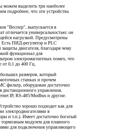
ы можем выделить три наиболее
им подробнее, что эти устройства
ния "Веспер", выпускается в
гат отличается универсальностью: он
ющейся нагрузкой. Предусмотрены
. Есть ПИД-регулятор и PLC
защиты двигателя, благодаря чему
рокий функционал для
ьтром электромагнитных помех, что
от 0,1 до 400 Гц.
 небольших размеров, который
амоточных станках и прочем
С фильтр, оборудован достаточно
я дистанционного управления.
et IP, RS-485/Modbus и другие.
Устройство хорошо подходит как для
ми электродвигателями в
ы и т.п.). Имеет достаточно богатый
 тормозным модулем для плавного
улями для подключения управляющего