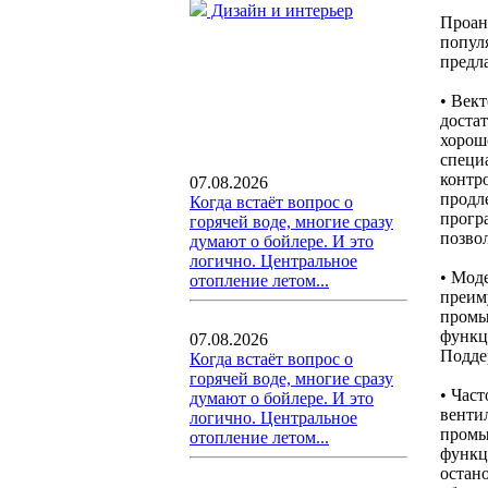
Дизайн и интерьер
Проан
попул
предл
• Век
доста
хорош
специ
контр
07.08.2026
продл
Когда встаёт вопрос о
прогр
горячей воде, многие сразу
позвол
думают о бойлере. И это
логично. Центральное
• Моде
отопление летом...
преим
промы
функц
07.08.2026
Подде
Когда встаёт вопрос о
горячей воде, многие сразу
• Час
думают о бойлере. И это
венти
логично. Центральное
промы
отопление летом...
функц
остан