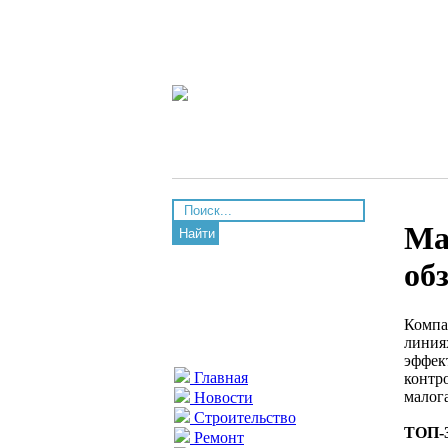
Ма
Найти
об
Компа
линия
эффек
Главная
контр
малог
Новости
Строительство
ТОП-3
Ремонт