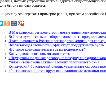
дования, потому устройство легко внедрить в существующую сис
оле бы она ни базировалась.
нкционалу эти агрегаты примерно равны, при этом российский Е
В Магаданском регионе строят новые линии электропереда
Всё, что нужно знать о выборе отопления загородного дома
Hitachi начинает в России производство ковшей для карьер
Возрастающая стоимость нефти будет поддерживать рубль
Что такое крановые весы и где их используют?
Как управляют шаговыми двигателями
«Якутуголь» подписал договор на покупку ещё одного кар
Уплотнитель очень важный элемент пластикового окна
Кульдурский брусиловый рудник увеличивает скорость про
«Росгеология» протестирует инновационные методики пои