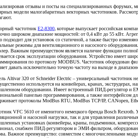
ализировав отзывы и посты на специализированных форумах, м
ярных модели малогабаритных векторных частотников. Рассмотр
агают.
торный частотник
E2-8300
, которые выпускает российская компа
точно широком диапазоне мощностей: от 0,4 кВт до 55 кВт. Агре
о подходит для установок со статичной, а также быстро изменя
альные режимы для вентиляционного и насосного оборудования
олер. Важным преимуществом является наличие функции полной 
евается срок эксплуатации оборудования. Устройство имеет ши
аммирования по протоколу MODBUS. Частотник оборудован фил
яет давать исключительно точную частоту на выходе в диапазоне 
ль Altivar 320 от Schneider Electric – универсальный частотник
ущественно используется на конвейерах, кранах, экструдерах, н
шленном оборудовании. Имеет встроенный ПИД-регулятор и ЕМ
иональной панелью программирования, а также интерфейсом дл
рживает протоколы ModBus RTU, ModBus TCP/IP, CANopen, Ethern
тотник VFC 5610 от именитого немецкого бренда Bosch Rexroth. 
ляционной и насосной нагрузки, так и для управления различны
шленных установках (конвейеры, краны, подъемники, компрессор
ионал, снабжен ПИД-регулятором и ЭМИ-фильтром, оборудован
ова. Важное преимущество: совместим с многочисленными мод