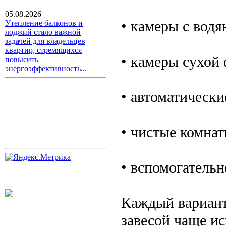
05.08.2026
• камеры с водя
Утепление балконов и
лоджий стало важной
задачей для владельцев
квартир, стремящихся
• камеры сухой
повысить
энергоэффективность...
• автоматическ
• чистые комнат
• вспомогательн
Каждый вариант
завесой чаще ис