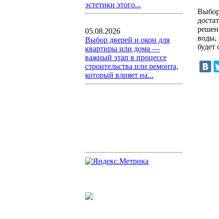
эстетики этого...
Выбор
доста
решен
05.08.2026
воды,
Выбор дверей и окон для
будет 
квартиры или дома —
важный этап в процессе
строительства или ремонта,
который влияет на...