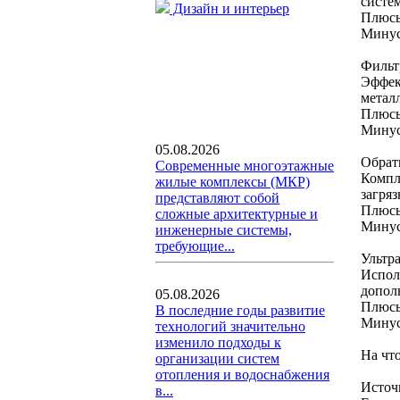
систе
Дизайн и интерьер
Плюсы
Минус
Фильт
Эффек
метал
Плюсы
Минус
05.08.2026
Обрат
Современные многоэтажные
Компл
жилые комплексы (МКР)
загря
представляют собой
Плюсы
сложные архитектурные и
Минус
инженерные системы,
требующие...
Ультр
Испол
допол
05.08.2026
Плюсы
В последние годы развитие
Минус
технологий значительно
изменило подходы к
На чт
организации систем
отопления и водоснабжения
Источ
в...