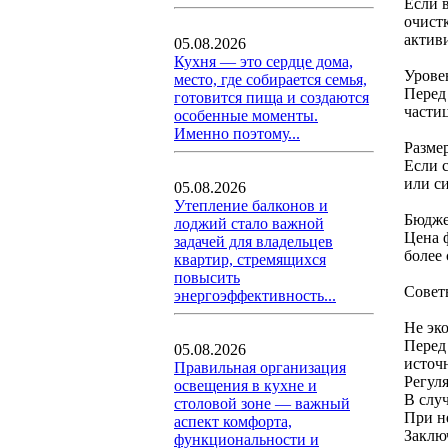
Если 
очист
актив
05.08.2026
Кухня — это сердце дома,
Урове
место, где собирается семья,
Перед
готовится пища и создаются
части
особенные моменты.
Именно поэтому...
Разме
Если 
или с
05.08.2026
Утепление балконов и
Бюдже
лоджий стало важной
Цена 
задачей для владельцев
более
квартир, стремящихся
повысить
Совет
энергоэффективность...
Не эк
Перед
05.08.2026
источ
Правильная организация
Регул
освещения в кухне и
В слу
столовой зоне — важный
При н
аспект комфорта,
Заклю
функциональности и