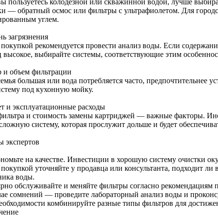
вы пользуетесь колодезной или скважинной водой, лучше выбира
ки — обратный осмос или фильтры с ультрафиолетом. Для городс
ированным углем.
нь загрязнения
 покупкой рекомендуется провести анализ воды. Если содержани
ц высокое, выбирайте системы, соответствующие этим особеннос
р и объем фильтрации
семья большая или вода потребляется часто, предпочтительнее у
истему под кухонную мойку.
т и эксплуатационные расходы
фильтра и стоимость замены картриджей — важные факторы. Ино
 сложную систему, которая прослужит дольше и будет обеспечива
ы экспертов
ономьте на качестве. Инвестиции в хорошую систему очистки ок
 покупкой уточняйте у продавца или консультанта, подходит ли 
ника воды.
ярно обслуживайте и меняйте фильтры согласно рекомендациям 
чае сомнений — проведите лабораторный анализ воды и проконс
еобходимости комбинируйте разные типы фильтров для достиже
чение