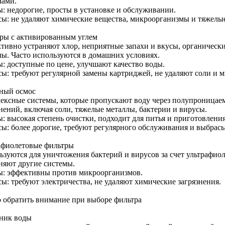
мами.
: недорогие, просты в установке и обслуживании.
ы: не удаляют химические вещества, микроорганизмы и тяжелы
ры с активированным углем
тивно устраняют хлор, неприятные запахи и вкусы, органическ
лы. Часто используются в домашних условиях.
: доступные по цене, улучшают качество воды.
ы: требуют регулярной замены картриджей, не удаляют соли и 
ный осмос
ексные системы, которые пропускают воду через полупроницаем
знений, включая соли, тяжелые металлы, бактерии и вирусы.
: высокая степень очистки, подходит для питья и приготовлени
ы: более дорогие, требуют регулярного обслуживания и выбрас
афиолетовые фильтры
ьзуются для уничтожения бактерий и вирусов за счет ультрафио
няют другие системы.
: эффективны против микроорганизмов.
ы: требуют электричества, не удаляют химические загрязнения.
о обратить внимание при выборе фильтра
ник воды