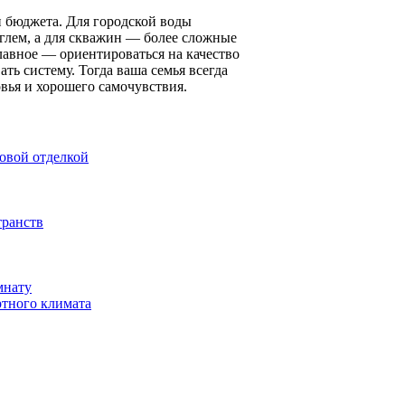
и бюджета. Для городской воды
глем, а для скважин — более сложные
лавное — ориентироваться на качество
ть систему. Тогда ваша семья всегда
овья и хорошего самочувствия.
товой отделкой
транств
мнату
ртного климата