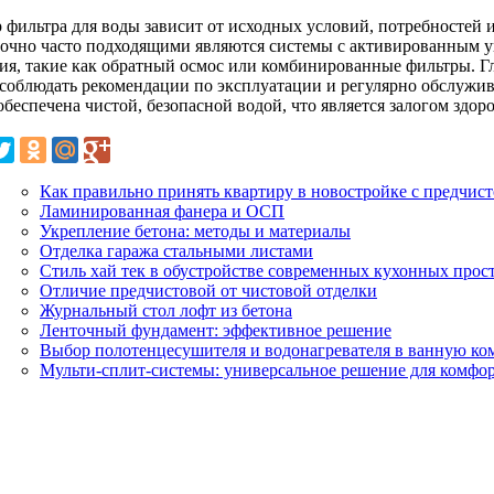
 фильтра для воды зависит от исходных условий, потребностей 
точно часто подходящими являются системы с активированным у
ия, такие как обратный осмос или комбинированные фильтры. Г
 соблюдать рекомендации по эксплуатации и регулярно обслужива
обеспечена чистой, безопасной водой, что является залогом здор
Как правильно принять квартиру в новостройке с предчис
Ламинированная фанера и ОСП
Укрепление бетона: методы и материалы
Отделка гаража стальными листами
Стиль хай тек в обустройстве современных кухонных прос
Отличие предчистовой от чистовой отделки
Журнальный стол лофт из бетона
Ленточный фундамент: эффективное решение
Выбор полотенцесушителя и водонагревателя в ванную ко
Мульти-сплит-системы: универсальное решение для комфо