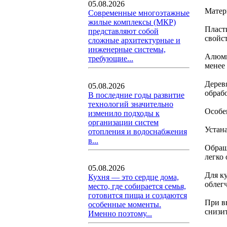
05.08.2026
Матер
Современные многоэтажные
жилые комплексы (МКР)
Пласт
представляют собой
свойс
сложные архитектурные и
инженерные системы,
Алюми
требующие...
менее
Дерев
05.08.2026
обраб
В последние годы развитие
технологий значительно
Особе
изменило подходы к
организации систем
Устан
отопления и водоснабжения
в...
Обращ
легко
05.08.2026
Для к
Кухня — это сердце дома,
облег
место, где собирается семья,
готовится пища и создаются
При в
особенные моменты.
снизит
Именно поэтому...