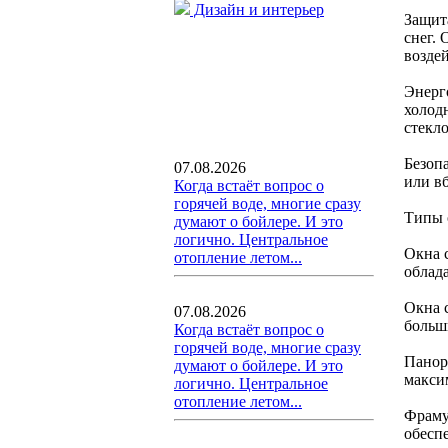
Дизайн и интерьер
Защит
снег.
возде
Энерг
холод
стекл
Безоп
07.08.2026
или в
Когда встаёт вопрос о
горячей воде, многие сразу
Типы 
думают о бойлере. И это
логично. Центральное
Окна 
отопление летом...
облад
Окна 
07.08.2026
больш
Когда встаёт вопрос о
горячей воде, многие сразу
Панор
думают о бойлере. И это
макси
логично. Центральное
отопление летом...
Фраму
обесп