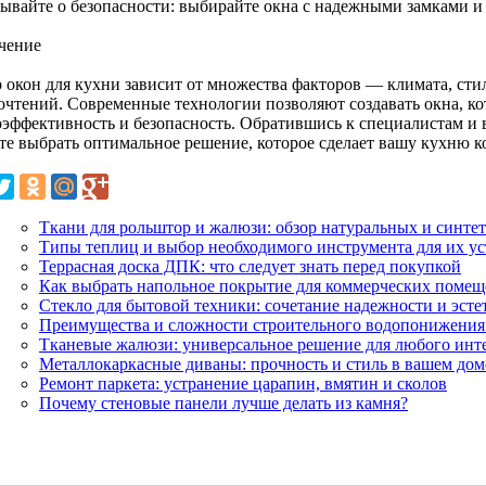
бывайте о безопасности: выбирайте окна с надежными замками 
чение
 окон для кухни зависит от множества факторов — климата, сти
очтений. Современные технологии позволяют создавать окна, кот
оэффективность и безопасность. Обратившись к специалистам и 
те выбрать оптимальное решение, которое сделает вашу кухню к
Ткани для рольштор и жалюзи: обзор натуральных и синте
Типы теплиц и выбор необходимого инструмента для их у
Террасная доска ДПК: что следует знать перед покупкой
Как выбрать напольное покрытие для коммерческих поме
Стекло для бытовой техники: сочетание надежности и эсте
Преимущества и сложности строительного водопонижения 
Тканевые жалюзи: универсальное решение для любого инт
Металлокаркасные диваны: прочность и стиль в вашем дом
Ремонт паркета: устранение царапин, вмятин и сколов
Почему стеновые панели лучше делать из камня?