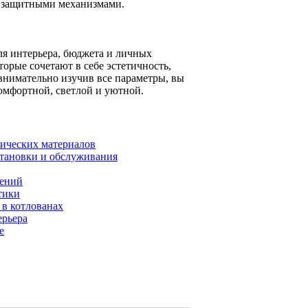
и защитными механизмами.
ля интерьера, бюджета и личных
орые сочетают в себе эстетичность,
внимательно изучив все параметры, вы
омфортной, светлой и уютной.
тических материалов
становки и обслуживания
щений
тики
в котлованах
ерьера
е