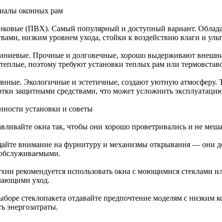
иалы оконных рам
иковые (ПВХ). Самый популярный и доступный вариант. Обла
твами, низким уровнем ухода, стойки к воздействию влаги и уль
ниевые. Прочные и долговечные, хорошо выдерживают внешние
 теплые, поэтому требуют установки теплых рам или термовстав
янные. Экологичные и эстетичные, создают уютную атмосферу. Т
отки защитными средствами, что может усложнить эксплуатацию
нности установки и советы
авливайте окна так, чтобы они хорошо проветривались и не меш
айте внимание на фурнитуру и механизмы открывания — они 
 обслуживаемыми.
ухни рекомендуется использовать окна с моющимися стеклами 
чающими уход.
ыборе стеклопакета отдавайте предпочтение моделям с низким 
ь энергозатраты.