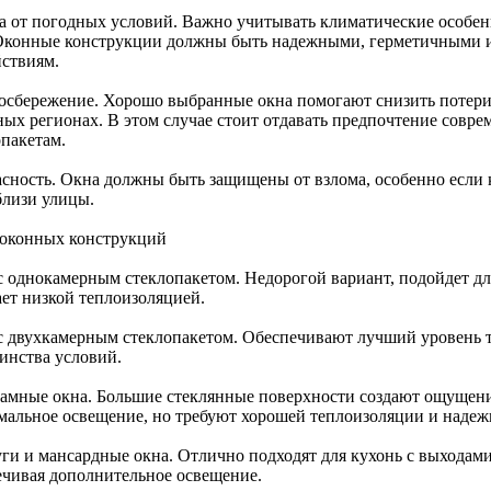
а от погодных условий. Важно учитывать климатические особенн
 Оконные конструкции должны быть надежными, герметичными 
йствиям.
осбережение. Хорошо выбранные окна помогают снизить потери т
ных регионах. В этом случае стоит отдавать предпочтение сов
опакетам.
асность. Окна должны быть защищены от взлома, особенно если 
близи улицы.
оконных конструкций
с однокамерным стеклопакетом. Недорогой вариант, подойдет дл
ает низкой теплоизоляцией.
с двухкамерным стеклопакетом. Обеспечивают лучший уровень те
инства условий.
амные окна. Большие стеклянные поверхности создают ощущени
мальное освещение, но требуют хорошей теплоизоляции и надеж
ги и мансардные окна. Отлично подходят для кухонь с выходами
ечивая дополнительное освещение.