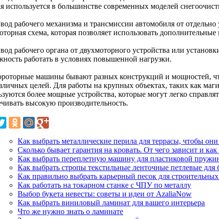
ая используется в большинстве современных моделей снегоочист
ивод рабочего механизма и трансмиссии автомобиля от отдельно 
оторная схема, которая позволяет использовать дополнительные
вод рабочего органа от двухмоторного устройства или установки
жность работать в условиях повышенной нагрузки.
роторные машины бывают разных конструкций и мощностей, что
азличных целей. Для работы на крупных объектах, таких как маг
ьзуются более мощные устройства, которые могут легко справля
ечивать высокую производительность.
Как выбрать металлические перила для террасы, чтобы они
Сколько бывает гарантия на кровать. От чего зависит и как
Как выбрать переплетную машину для пластиковой пру
Как выбрать стропы текстильные ленточные петлевые для 
Как правильно выбрать карьерный песок для строительных
Как работать на токарном станке с ЧПУ по металлу
Выбор букета невесты: советы и идеи от AzaliaNow
Как выбрать виниловый ламинат для вашего интерьера
Что же нужно знать о ламинате