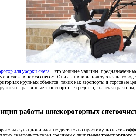
ротор для уборки снега
– это мощные машины, предназначенны
ами и слежавшимся снегом. Они активно используются на городск
рриториях крупных объектов, таких как аэропорты и торговые ц
руются на различные транспортные средства, включая тракторы
.
нцип работы шнекороторных снегоочис
роторы функционируют по достаточно простому, но высокоэфф
д этих снегоочистителей соединен с двигателем транспортного с