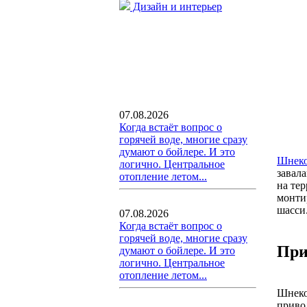
Дизайн и интерьер
07.08.2026
Когда встаёт вопрос о
горячей воде, многие сразу
думают о бойлере. И это
Шнеко
логично. Центральное
завал
отопление летом...
на те
монти
шасси
07.08.2026
Когда встаёт вопрос о
горячей воде, многие сразу
При
думают о бойлере. И это
логично. Центральное
отопление летом...
Шнеко
приво