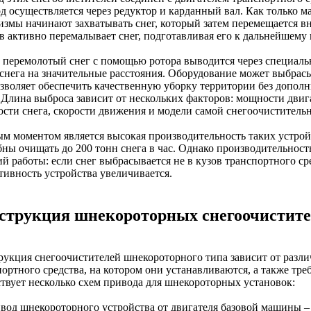
д осуществляется через редуктор и карданный вал. Как только 
измы начинают захватывать снег, который затем перемещается в
в активно перемалывает снег, подготавливая его к дальнейшему 
, перемолотый снег с помощью ротора выводится через специаль
снега на значительные расстояния. Оборудование может выбрасыв
озволяет обеспечить качественную уборку территории без допол
. Длина выброса зависит от нескольких факторов: мощности двиг
ости снега, скорости движения и модели самой снегоочистител
м моментом является высокая производительность таких устрой
бны очищать до 200 тонн снега в час. Однако производительност
й работы: если снег выбрасывается не в кузов транспортного сре
тивность устройства увеличивается.
струкция шнекороторных снегоочистител
рукция снегоочистителей шнекороторного типа зависит от разли
портного средства, на котором они устанавливаются, а также тр
твует несколько схем привода для шнекороторных установок:
ивод шнекороторного устройства от двигателя базовой машины – 