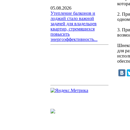
котор
05.08.2026
Утепление балконов и
2. Пр
лоджий стало важной
одном
задачей для владельцев
квартир, стремящихся
3. При
повысить
возмо
энергоэффективность...
Шнеко
для р
испол
обесп