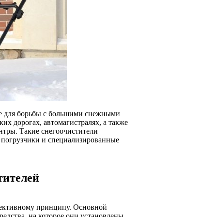
е для борьбы с большими снежными
их дорогах, автомагистралях, а также
ентры. Такие снегоочистители
, погрузчики и специализированные
тителей
ективному принципу. Основной
редства, на которое они установлены.