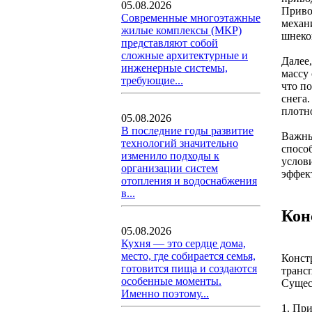
05.08.2026
Приво
Современные многоэтажные
механ
жилые комплексы (МКР)
шнеко
представляют собой
сложные архитектурные и
Далее
инженерные системы,
массу 
требующие...
что п
снега
плотн
05.08.2026
В последние годы развитие
Важны
технологий значительно
спосо
изменило подходы к
услови
организации систем
эффек
отопления и водоснабжения
в...
Кон
05.08.2026
Кухня — это сердце дома,
место, где собирается семья,
Конст
готовится пища и создаются
транс
особенные моменты.
Сущес
Именно поэтому...
1. Пр