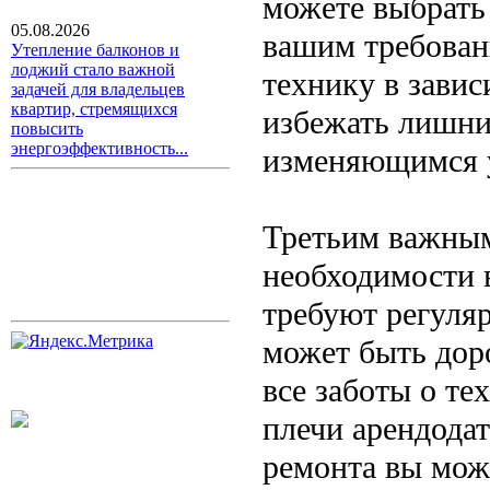
можете выбрать 
05.08.2026
вашим требован
Утепление балконов и
лоджий стало важной
технику в завис
задачей для владельцев
квартир, стремящихся
избежать лишних
повысить
энергоэффективность...
изменяющимся 
Третьим важным
необходимости 
требуют регуля
может быть дор
все заботы о т
плечи арендода
ремонта вы мож