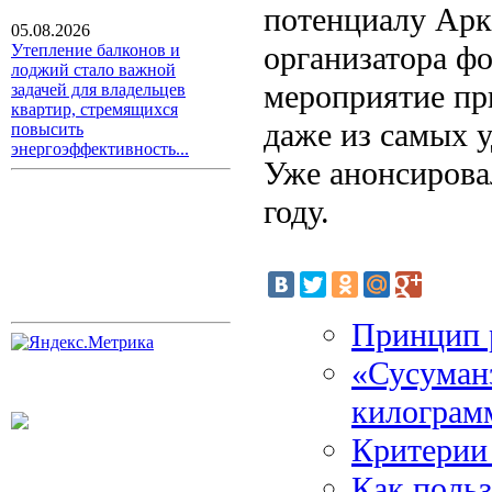
потенциалу Аркт
05.08.2026
организатора ф
Утепление балконов и
лоджий стало важной
мероприятие пр
задачей для владельцев
квартир, стремящихся
даже из самых 
повысить
энергоэффективность...
Уже анонсирова
году.
Принцип 
«Сусуман
килограм
Критерии
Как поль