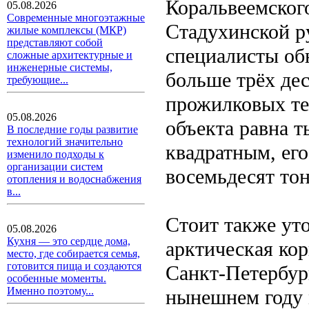
Коральвеемского
05.08.2026
Современные многоэтажные
Стадухинской р
жилые комплексы (МКР)
представляют собой
специалисты об
сложные архитектурные и
инженерные системы,
больше трёх де
требующие...
прожилковых те
05.08.2026
объекта равна 
В последние годы развитие
технологий значительно
квадратным, ег
изменило подходы к
организации систем
восемьдесят тон
отопления и водоснабжения
в...
Стоит также ут
05.08.2026
Кухня — это сердце дома,
арктическая кор
место, где собирается семья,
готовится пища и создаются
Санкт-Петербург
особенные моменты.
Именно поэтому...
нынешнем году 