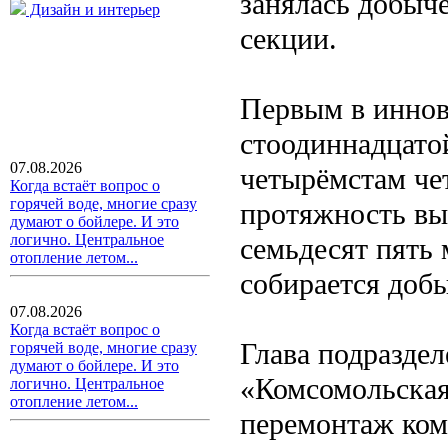
занялась добыч
Дизайн и интерьер
секции.
Первым в иннов
стоодиннадцатой
07.08.2026
четырёмстам че
Когда встаёт вопрос о
горячей воде, многие сразу
протяжность вы
думают о бойлере. И это
логично. Центральное
семьдесят пять
отопление летом...
собирается добы
07.08.2026
Когда встаёт вопрос о
Глава подразде
горячей воде, многие сразу
думают о бойлере. И это
«Комсомольская»
логично. Центральное
отопление летом...
перемонтаж ком