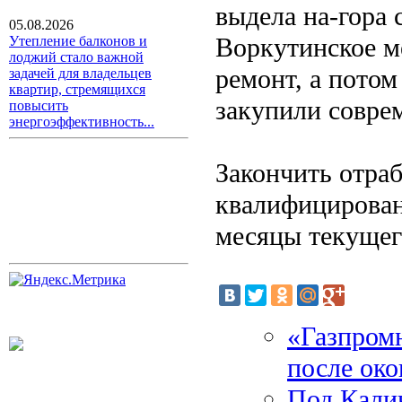
выдела на-гора 
05.08.2026
Воркутинское м
Утепление балконов и
лоджий стало важной
ремонт, а потом
задачей для владельцев
квартир, стремящихся
закупили совре
повысить
энергоэффективность...
Закончить отра
квалифицирован
месяцы текущего
«Газпром
после ок
Под Кали