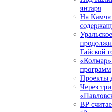
янтаря
На Камча
содержащ
Уральское
продолжит
Гайской г
«Колмар» 
программ
Проекты 
Через три
«Павловс
ВР считае