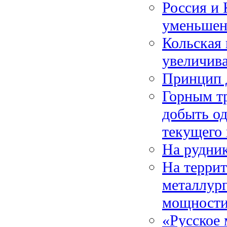
Россия и 
уменьшен
Кольская 
увеличив
Принцип 
Горным тр
добыть од
текущего 
На рудни
На терри
металлур
мощности
«Русское 