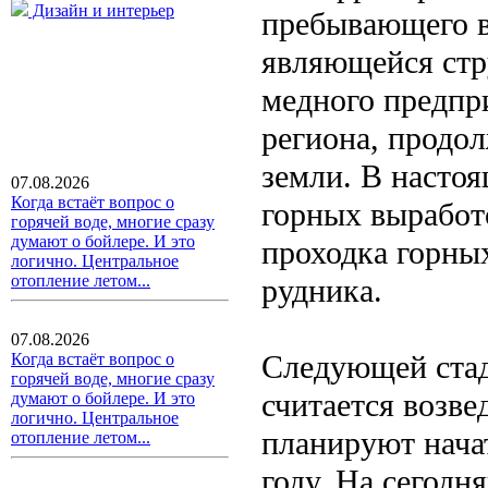
Дизайн и интерьер
пребывающего в
являющейся стр
медного предпр
региона, продо
земли. В насто
07.08.2026
Когда встаёт вопрос о
горных выработо
горячей воде, многие сразу
думают о бойлере. И это
проходка горны
логично. Центральное
отопление летом...
рудника.
07.08.2026
Следующей стад
Когда встаёт вопрос о
горячей воде, многие сразу
считается возве
думают о бойлере. И это
логично. Центральное
планируют начат
отопление летом...
году. На сегод