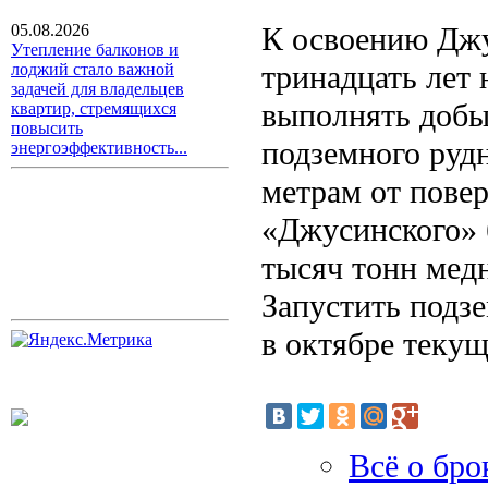
К освоению Джу
05.08.2026
Утепление балконов и
тринадцать лет
лоджий стало важной
задачей для владельцев
выполнять добы
квартир, стремящихся
повысить
подземного руд
энергоэффективность...
метрам от пове
«Джусинского» б
тысяч тонн мед
Запустить подз
в октябре текущ
Всё о бро