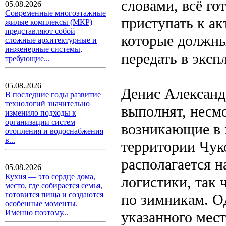
словами, всё го
05.08.2026
Современные многоэтажные
приступать к а
жилые комплексы (МКР)
представляют собой
которые должны
сложные архитектурные и
инженерные системы,
передать в эксп
требующие...
05.08.2026
Денис Александр
В последние годы развитие
технологий значительно
выполнят, несм
изменило подходы к
организации систем
возникающие в 
отопления и водоснабжения
в...
территории Чук
располагается н
05.08.2026
Кухня — это сердце дома,
логистики, так 
место, где собирается семья,
готовится пища и создаются
по зимникам. Од
особенные моменты.
Именно поэтому...
указанного мес