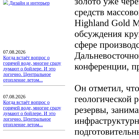
золото уже чере
Дизайн и интерьер
средств массов
Highland Gold M
обсуждения кру
сфере производ
07.08.2026
Дальневосточно
Когда встаёт вопрос о
горячей воде, многие сразу
конференции, п
думают о бойлере. И это
логично. Центральное
отопление летом...
Он отметил, чт
геологической р
07.08.2026
Когда встаёт вопрос о
резервы, заним
горячей воде, многие сразу
думают о бойлере. И это
инфраструктурн
логично. Центральное
отопление летом...
подготовительн