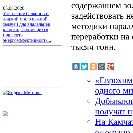
содержанием зол
05.08.2026
задействовать н
Утепление балконов и
лоджий стало важной
методики парал
задачей для владельцев
квартир, стремящихся
переработки на 
повысить
энергоэффективность...
тысяч тонн.
«Еврохим»
одного ми
Добывающ
получат п
На Камчат
ежегодно