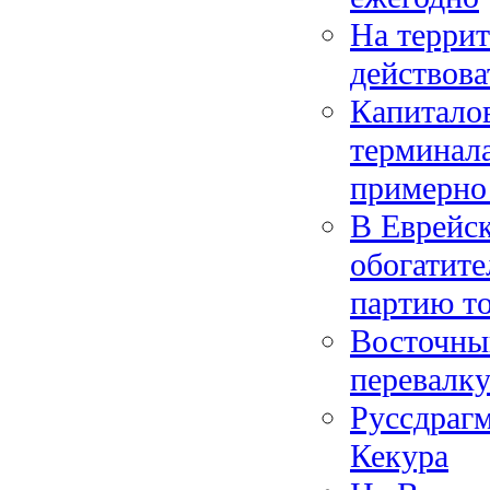
На терри
действова
Капиталов
терминала
примерно
В Еврейск
обогатите
партию то
Восточный
перевалку
Руссдрагм
Кекура