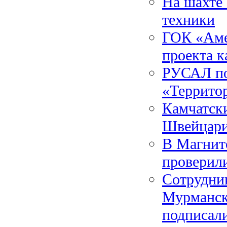
На шахте
техники
ГОК «Аме
проекта 
РУСАЛ по
«Террито
Камчатски
Швейцар
В Магнит
проверил
Сотрудни
Мурманск
подписали