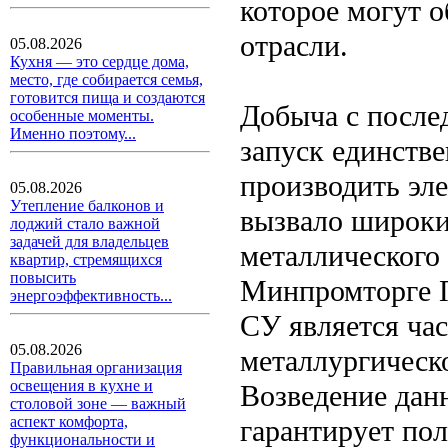
которое могут 
отрасли.
05.08.2026
Кухня — это сердце дома,
место, где собирается семья,
готовится пища и создаются
Добыча с после
особенные моменты.
Именно поэтому...
запуск единстве
производить эл
05.08.2026
Утепление балконов и
вызвало широки
лоджий стало важной
задачей для владельцев
металлического
квартир, стремящихся
повысить
Минпромторге 
энергоэффективность...
СУ является ча
05.08.2026
металлургическ
Правильная организация
освещения в кухне и
Возведение дан
столовой зоне — важный
аспект комфорта,
гарантирует по
функциональности и