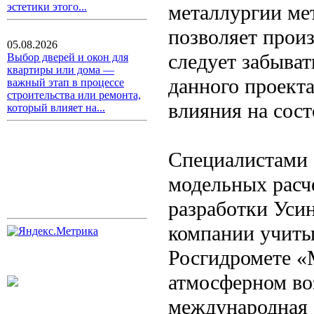
металлургии ме
эстетики этого...
позволяет произ
05.08.2026
следует забыва
Выбор дверей и окон для
квартиры или дома —
данного проекта
важный этап в процессе
строительства или ремонта,
влияния на сос
который влияет на...
Специалистами
модельных расч
разработки Уси
компании учиты
Росгидромете «
атмосферном во
международная