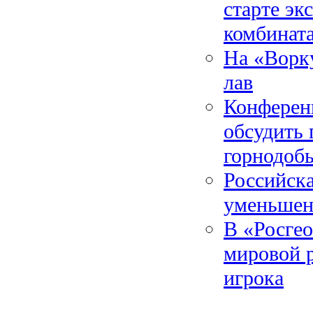
старте эк
комбинат
На «Ворку
лав
Конференц
обсудить 
горнодоб
Российска
уменьшен
В «Росгео
мировой р
игрока