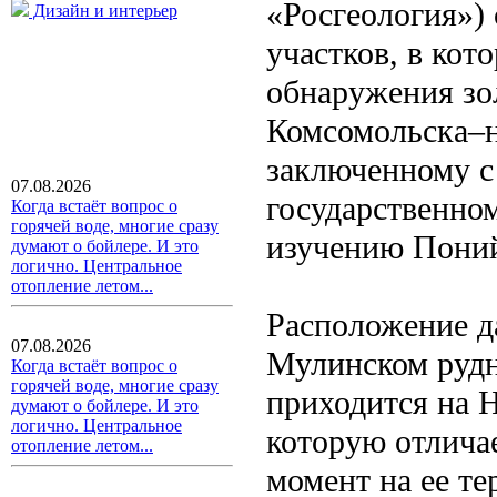
«Росгеология»)
Дизайн и интерьер
участков, в кот
обнаружения зо
Комсомольска–н
заключенному с 
07.08.2026
государственном
Когда встаёт вопрос о
горячей воде, многие сразу
изучению Поний
думают о бойлере. И это
логично. Центральное
отопление летом...
Расположение д
07.08.2026
Мулинском рудн
Когда встаёт вопрос о
горячей воде, многие сразу
приходится на 
думают о бойлере. И это
логично. Центральное
которую отлича
отопление летом...
момент на ее т