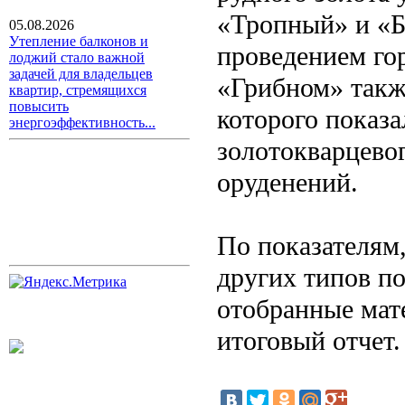
«Тропный» и «Б
05.08.2026
Утепление балконов и
проведением гор
лоджий стало важной
задачей для владельцев
«Грибном» такж
квартир, стремящихся
повысить
которого показа
энергоэффективность...
золотокварцево
оруденений.
По показателям
других типов п
отобранные мате
итоговый отчет.