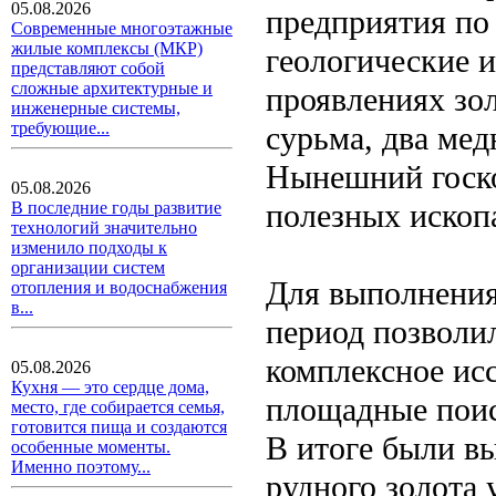
05.08.2026
предприятия по
Современные многоэтажные
жилые комплексы (МКР)
геологические и
представляют собой
сложные архитектурные и
проявлениях зо
инженерные системы,
требующие...
сурьма, два ме
Нынешний госко
05.08.2026
полезных ископа
В последние годы развитие
технологий значительно
изменило подходы к
организации систем
Для выполнения 
отопления и водоснабжения
в...
период позволи
комплексное ис
05.08.2026
Кухня — это сердце дома,
площадные поис
место, где собирается семья,
готовится пища и создаются
В итоге были в
особенные моменты.
Именно поэтому...
рудного золота 