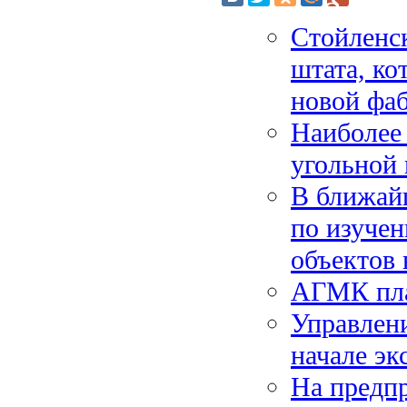
Стойленс
штата, ко
новой фа
Наиболее 
угольной
В ближай
по изуче
объектов
АГМК пла
Управлен
начале эк
На предп